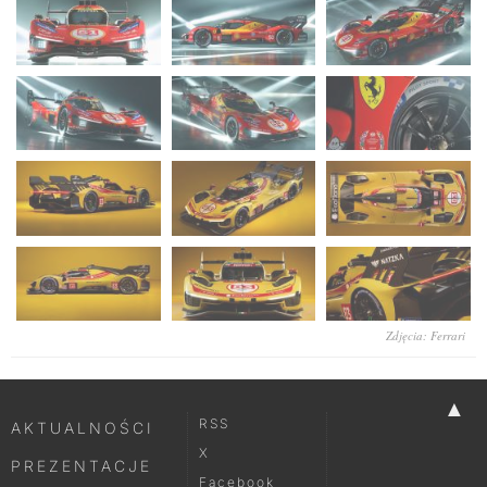
Zdjęcia: Ferrari
▲
RSS
AKTUALNOŚCI
X
PREZENTACJE
Facebook