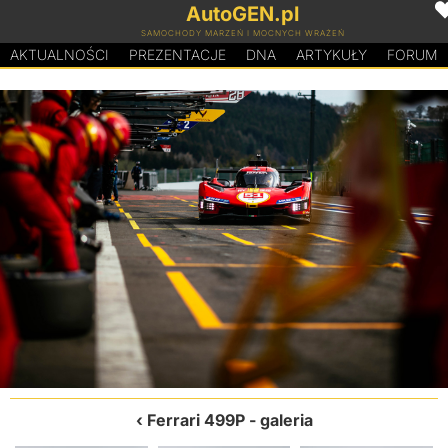
AutoGEN.pl
SAMOCHODY MARZEŃ I MOCNYCH WRAŻEŃ
AKTUALNOŚCI
PREZENTACJE
D
N
A
ARTYKUŁY
FORUM
Ferrari 499P
- galeria