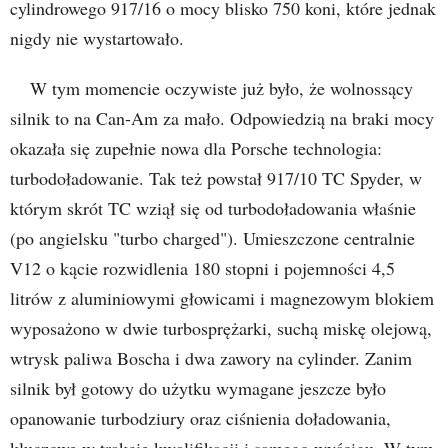
cylindrowego 917/16 o mocy blisko 750 koni, które jednak
nigdy nie wystartowało.
W tym momencie oczywiste już było, że wolnossący
silnik to na Can-Am za mało. Odpowiedzią na braki mocy
okazała się zupełnie nowa dla Porsche technologia:
turbodoładowanie. Tak też powstał 917/10 TC Spyder, w
którym skrót TC wziął się od turbodoładowania właśnie
(po angielsku "turbo charged"). Umieszczone centralnie
V12 o kącie rozwidlenia 180 stopni i pojemności 4,5
litrów z aluminiowymi głowicami i magnezowym blokiem
wyposażono w dwie turbosprężarki, suchą miskę olejową,
wtrysk paliwa Boscha i dwa zawory na cylinder. Zanim
silnik był gotowy do użytku wymagane jeszcze było
opanowanie turbodziury oraz ciśnienia doładowania,
kluczowe w trakcie kwalifikacji i samego wyścigu. W tym