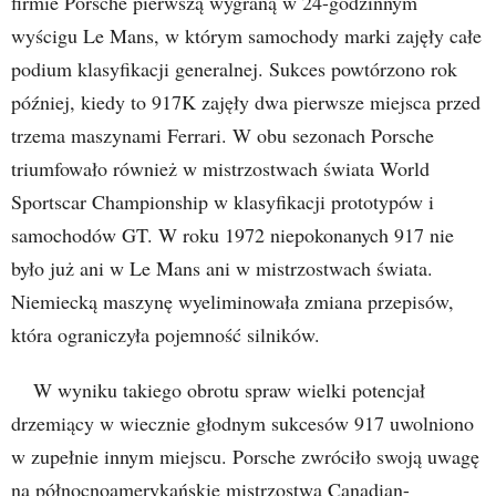
firmie Porsche pierwszą wygraną w 24-godzinnym
wyścigu Le Mans, w którym samochody marki zajęły całe
podium klasyfikacji generalnej. Sukces powtórzono rok
później, kiedy to 917K zajęły dwa pierwsze miejsca przed
trzema maszynami Ferrari. W obu sezonach Porsche
triumfowało również w mistrzostwach świata World
Sportscar Championship w klasyfikacji prototypów i
samochodów GT. W roku 1972 niepokonanych 917 nie
było już ani w Le Mans ani w mistrzostwach świata.
Niemiecką maszynę wyeliminowała zmiana przepisów,
która ograniczyła pojemność silników.
W wyniku takiego obrotu spraw wielki potencjał
drzemiący w wiecznie głodnym sukcesów 917 uwolniono
w zupełnie innym miejscu. Porsche zwróciło swoją uwagę
na północnoamerykańskie mistrzostwa Canadian-