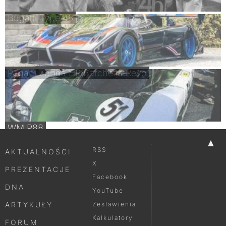
Bugatti Type 45
Pagani Zonda HP Barchetta Revo
WM P88
▲
RSS
AKTUALNOŚCI
X
PREZENTACJE
Facebook
DNA
YouTube
ARTYKUŁY
Zestawienia
Kalkulatory
FORUM