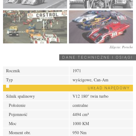
Zdjęcia: Porsche
DANE TECHNICZNE I OSIĄGI
Rocznik
1971
Typ
wyścigowe, Can-Am
UKŁAD NAPĘDOWY
Silnik spalinowy
V12 180° twin turbo
Położenie
centralne
Pojemność
4494 cm³
Moc
1000 KM
Moment obr.
950 Nm