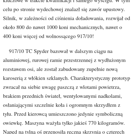
celu po stronie wydechowej znalazł się zawór upustowy.
Silnik, w zależności od ciśnienia doładowania, rozwijał od
około 800 do nawet 1000 koni mechanicznych, nawet o
400 koni więcej od wolnossącego 917/10!
917/10 TC Spyder bazował w dalszym ciągu na
aluminiowej, rurowej ramie przestrzennej z wydłużonym
rozstawem osi, ale został zabudowany zupełnie nową
karoserią z włókien szklanych. Charakterystyczny prototyp
zwracał na siebie uwagę paszczą z wlotami powietrza,
brakiem przednich świateł, wentylowanymi nadkolami,
osłaniającymi szczelnie koła i ogromnym skrzydłem z
tyłu. Przed kierowcą umieszczono jedynie symboliczną
owiewkę. Maszyna ważyła tylko jakieś 770 kilogramów.
Napęd na tylną oś przenosiła ręczna skrzynia o czterech