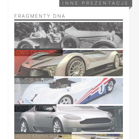
INNE PREZENTACJE
FRAGMENTY DNA
CWS T8 Roadster
Audi Skorpion
Chrysler Patriot
Aston Martin AM 305