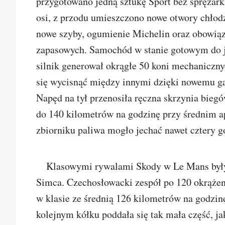
przygotowano jedną sztukę Sport bez sprężark
osi, z przodu umieszczono nowe otwory chłod
nowe szyby, ogumienie Michelin oraz obowiąz
zapasowych. Samochód w stanie gotowym do 
silnik generował okrągłe 50 koni mechaniczny
się wycisnąć między innymi dzięki nowemu gaź
Napęd na tył przenosiła ręczna skrzynia bie
do 140 kilometrów na godzinę przy średnim ap
zbiorniku paliwa mogło jechać nawet cztery g
Klasowymi rywalami Skody w Le Mans były
Simca. Czechosłowacki zespół po 120 okrążen
w klasie ze średnią 126 kilometrów na godzinę
kolejnym kółku poddała się tak mała część, j