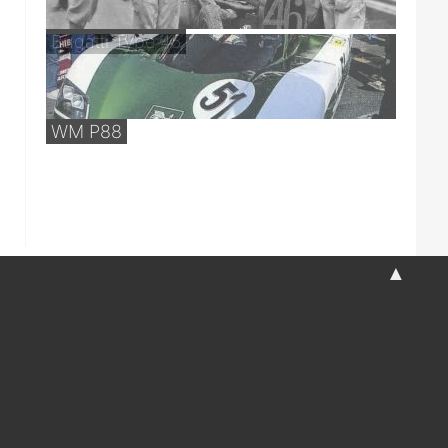
Bugatti Type 45
WM P88
▲