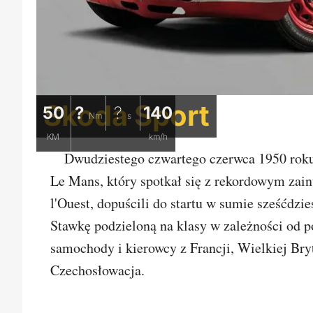
Skoda Sport
50
?
?
140
Nm
s
KM
km/h
Dwudziestego czwartego czerwca 1950 roku
Le Mans, który spotkał się z rekordowym zai
l'Ouest, dopuścili do startu w sumie sześćdzie
Stawkę podzieloną na klasy w zależności od 
samochody i kierowcy z Francji, Wielkiej Bry
Czechosłowacja.