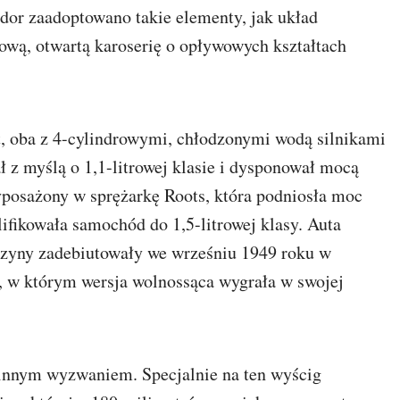
udor zaadoptowano takie elementy, jak układ
ową, otwartą karoserię o opływowych kształtach
, oba z 4-cylindrowymi, chłodzonymi wodą silnikami
ał z myślą o 1,1-litrowej klasie i dysponował mocą
yposażony w sprężarkę Roots, która podniosła moc
ifikowała samochód do 1,5-litrowej klasy. Auta
szyny zadebiutowały we wrześniu 1949 roku w
 w którym wersja wolnossąca wygrała w swojej
 innym wyzwaniem. Specjalnie na ten wyścig