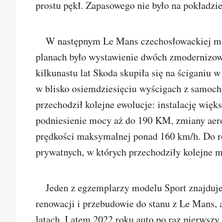
prostu pękł. Zapasowego nie było na pokładzi
W następnym Le Mans czechosłowackiej mar
planach było wystawienie dwóch zmodernizow
kilkunastu lat Skoda skupiła się na ściganiu 
w blisko osiemdziesięciu wyścigach z samoc
przechodził kolejne ewolucje: instalację wię
podniesienie mocy aż do 190 KM, zmiany aero
prędkości maksymalnej ponad 160 km/h. Do ro
prywatnych, w których przechodziły kolejne m
Jeden z egzemplarzy modelu Sport znajduje
renowacji i przebudowie do stanu z Le Mans, 
latach. Latem 2022 roku auto po raz pierwszy 