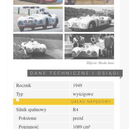
Zdjęcia: Skoda Auto
DANE TECHNICZNE I OSIĄGI
Rocznik
1949
Typ
wyścigowe
UKŁAD NAPĘDOWY
Silnik spalinowy
R4
Położenie
przód
Pojemność
1089 cm³