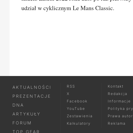
udział w cyklicznym Le Mans Classic.
SKOMEN
RSS
Kontakt
AKTUALNOŚCI
X
Redakcja
PREZENTACJE
Facebook
Informacje
DNA
YouTube
Polityka pr
ARTYKUŁY
Zestawienia
Prawa autor
FORUM
Kalkulatory
Reklama
TOP GEAR