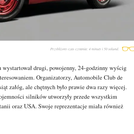
Przybliżony czas czytania: 4 minuty i 50 sekund.
 wystartował drugi, powojenny, 24-godzinny wyścig
nteresowaniem. Organizatorzy, Automobile Club de
siąt załóg, ale chętnych było prawie dwa razy więcej.
pojemności silników utworzyły przede wszystkim
tanii oraz USA. Swoje reprezentacje miała również