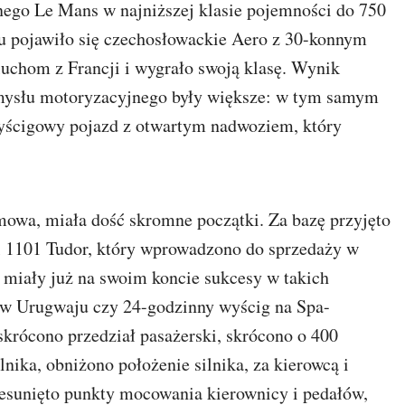
nnego Le Mans w najniższej klasie pojemności do 750
du pojawiło się czechosłowackie Aero z 30-konnym
uchom z Francji i wygrało swoją klasę. Wynik
emysłu motoryzacyjnego były większe: w tym samym
 wyścigowy pojazd z otwartym nadwoziem, który
mowa, miała dość skromne początki. Za bazę przyjęto
 1101 Tudor, który wprowadzono do sprzedaży w
 miały już na swoim koncie sukcesy w takich
 w Urugwaju czy 24-godzinny wyścig na Spa-
krócono przedział pasażerski, skrócono o 400
nika, obniżono położenie silnika, za kierowcą i
zesunięto punkty mocowania kierownicy i pedałów,