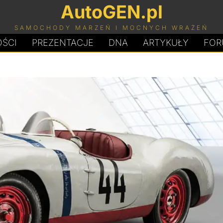
AutoGEN.pl
SAMOCHODY MARZEŃ I MOCNYCH WRAŻEŃ
ŚCI
PREZENTACJE
D
N
A
ARTYKUŁY
FOR