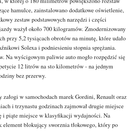
i, w której o 180 milimetrów powiększono rozstaw
zące hamulce, zainstalowano dodatkowe oświetlenie,
kowy zestaw podstawowych narzędzi i części
jazdy ważył około 700 kilogramów. Zmodernizowany
ch przy 5,2 tysiącach obrotów na minutę, które udało
nikowi Solexa i podniesieniu stopnia sprężania.
gów. Na wyścigowym paliwie auto mogło rozpędzić się
etycie 12 litrów na sto kilometrów - na jednym
odziny bez przerwy.
 załogi w samochodach marek Gordini, Renault oraz
iach i trzynastu godzinach zajmował drugie miejsce
 i piąte miejsce w klasyfikacji wydajności. Na
ak element blokujący sworznia tłokowego, który po