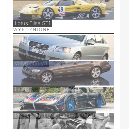
Lotus Elise GT1
WYRÓŻNIONE
Volvo S80 V8
Lexus IS 300 SportCross
Pagani Zonda HP Barchetta Revo