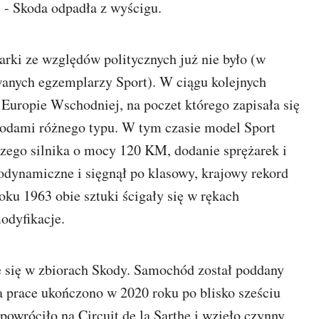
e - Skoda odpadła z wyścigu.
ki ze względów politycznych już nie było (w
anych egzemplarzy Sport). W ciągu kolejnych
w Europie Wschodniej, na poczet którego zapisała się
hodami różnego typu. W tym czasie model Sport
kszego silnika o mocy 120 KM, dodanie sprężarek i
dynamiczne i sięgnął po klasowy, krajowy rekord
ku 1963 obie sztuki ścigały się w rękach
odyfikacje.
 się w zbiorach Skody. Samochód został poddany
a prace ukończono w 2020 roku po blisko sześciu
powróciło na Circuit de la Sarthe i wzięło czynny