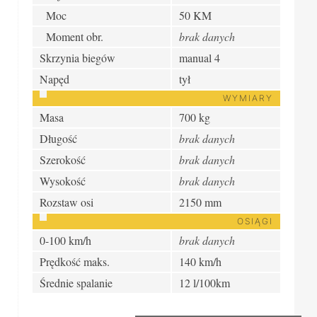
Moc
50 KM
Moment obr.
brak danych
Skrzynia biegów
manual 4
Napęd
tył
WYMIARY
Masa
700 kg
Długość
brak danych
Szerokość
brak danych
Wysokość
brak danych
Rozstaw osi
2150 mm
OSIĄGI
0-100 km/h
brak danych
Prędkość maks.
140 km/h
Średnie spalanie
12 l/100km