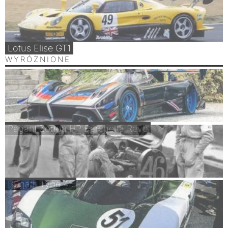
Lotus Elise GT1
WYRÓŻNIONE
Pagani Zonda HP Barchetta Revo
Bugatti Type 45