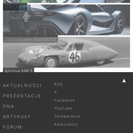
WM P88
Hennessey Blackbird
Alpine M63
▲
RSS
AKTUALNOŚCI
X
PREZENTACJE
Facebook
DNA
YouTube
ARTYKUŁY
Zestawienia
Kalkulatory
FORUM