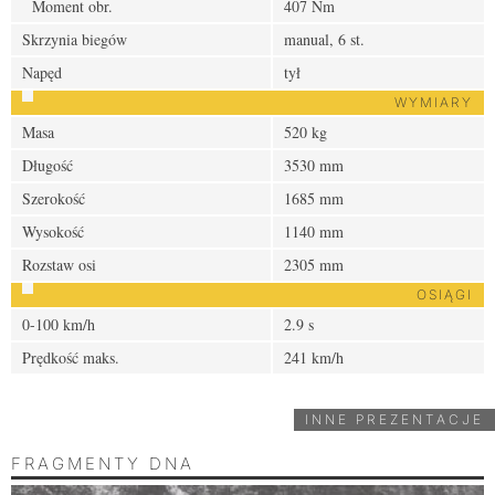
Moment obr.
407 Nm
Skrzynia biegów
manual, 6 st.
Napęd
tył
WYMIARY
Masa
520 kg
Długość
3530 mm
Szerokość
1685 mm
Wysokość
1140 mm
Rozstaw osi
2305 mm
OSIĄGI
0-100 km/h
2.9 s
Prędkość maks.
241 km/h
INNE PREZENTACJE
FRAGMENTY DNA