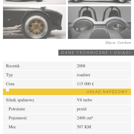
Zdjęcia: Caterham
DANE TECHNICZNE I OSIĄGI
Rocznik
2008
Typ
roadster
Cena
115 000 £
UKŁAD NAPĘDOWY
Silnik spalinowy
V8 turbo
Położenie
przód
Pojemność
2400 cm³
Moc
507 KM