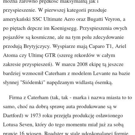
można zarówno prędkość maksymalną jak i
przyspieszenie. W pierwszej kategorii przoduje
amerykański SSC Ultimate Aero oraz Bugatti Veyron, a
po piętach depcze im Koenigsegg. Przyspieszenia owych
pojazdów są kosmiczne, ale na tym polu zdecydowanie
przodują Brytyjczycy. Wyspiarze mają Caparo T1, Ariel
Atoma czy Ultimę GTR (szereg rekordów w całym
zakresie przyspieszeń). W marcu 2008 ekipę tą jeszcze
bardziej wzmocnił Caterham z modelem Levante na bazie
słynnej "Siódemki" napędzanym widlastą ósemką.
Firma z Caterham (tak, tak - marka i nazwa miasta to to
samo, choć na dobrą sprawę auta produkowane są w
Dartford) w 1973 roku przejęła produkcję osławionego
Lotusa Seven, który do tego momentu miał już za sobą
prawie 16 wiosen. Roadster w stale udoskonalanej formie