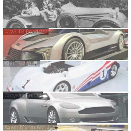
CWS T8 Roadster
Audi Skorpion
Chrysler Patriot
Aston Martin AM 305