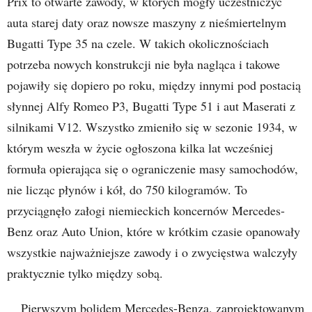
Prix to otwarte zawody, w których mogły uczestniczyć
auta starej daty oraz nowsze maszyny z nieśmiertelnym
Bugatti Type 35 na czele. W takich okolicznościach
potrzeba nowych konstrukcji nie była nagląca i takowe
pojawiły się dopiero po roku, między innymi pod postacią
słynnej Alfy Romeo P3, Bugatti Type 51 i aut Maserati z
silnikami V12. Wszystko zmieniło się w sezonie 1934, w
którym weszła w życie ogłoszona kilka lat wcześniej
formuła opierająca się o ograniczenie masy samochodów,
nie licząc płynów i kół, do 750 kilogramów. To
przyciągnęło załogi niemieckich koncernów Mercedes-
Benz oraz Auto Union, które w krótkim czasie opanowały
wszystkie najważniejsze zawody i o zwycięstwa walczyły
praktycznie tylko między sobą.
Pierwszym bolidem Mercedes-Benza, zaprojektowanym