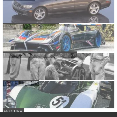
Lexus IS 300 SportCross
Pagani Zonda HP Barchetta Revo
Bugatti Type 45
WM P88