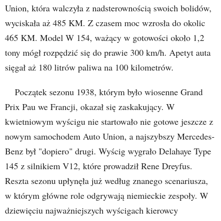
Union, która walczyła z nadsterownością swoich bolidów,
wyciskała aż 485 KM. Z czasem moc wzrosła do okolic
465 KM. Model W 154, ważący w gotowości około 1,2
tony mógł rozpędzić się do prawie 300 km/h. Apetyt auta
sięgał aż 180 litrów paliwa na 100 kilometrów.
Początek sezonu 1938, którym było wiosenne Grand
Prix Pau we Francji, okazał się zaskakujący. W
kwietniowym wyścigu nie startowało nie gotowe jeszcze z
nowym samochodem Auto Union, a najszybszy Mercedes-
Benz był "dopiero" drugi. Wyścig wygrało Delahaye Type
145 z silnikiem V12, które prowadził Rene Dreyfus.
Reszta sezonu upłynęła już według znanego scenariusza,
w którym główne role odgrywają niemieckie zespoły. W
dziewięciu najważniejszych wyścigach kierowcy