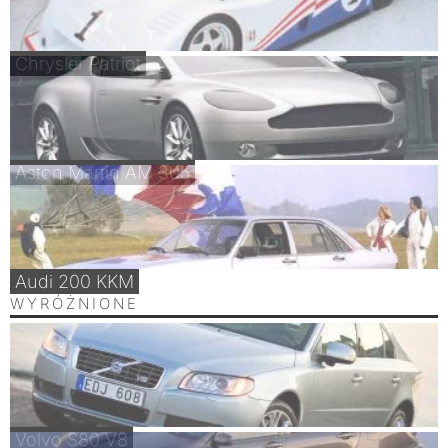
Chrysler Patriot
Aston Martin AM 305
Audi 200 KKM
WYRÓŻNIONE
Volvo S80 V8