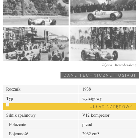
Zdjęcia: Mercedes-Benz
DANE TECHNICZNE I OSIĄGI
Rocznik
1938
Typ
wyścigowy
UKŁAD NAPĘDOWY
Silnik spalinowy
V12 kompresor
Położenie
przód
Pojemność
2962 cm³