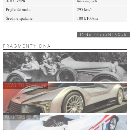
0-100 km/h
brak danych
Prędkość maks.
295 km/h
Średnie spalanie
180 l/100km
INNE PREZENTACJE
FRAGMENTY DNA
CWS T8 Roadster
Audi Skorpion