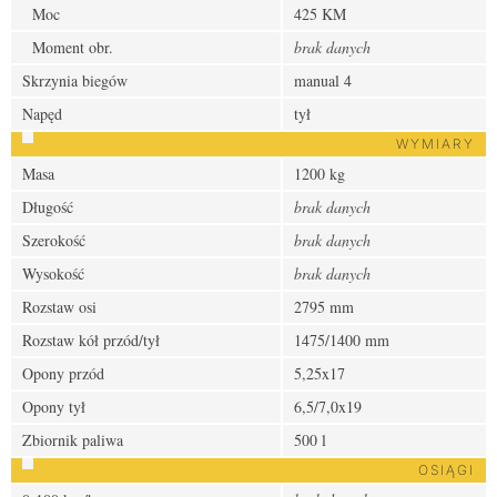
Moc
425 KM
Moment obr.
brak danych
Skrzynia biegów
manual 4
Napęd
tył
WYMIARY
Masa
1200 kg
Długość
brak danych
Szerokość
brak danych
Wysokość
brak danych
Rozstaw osi
2795 mm
Rozstaw kół przód/tył
1475/1400 mm
Opony przód
5,25x17
Opony tył
6,5/7,0x19
Zbiornik paliwa
500 l
OSIĄGI