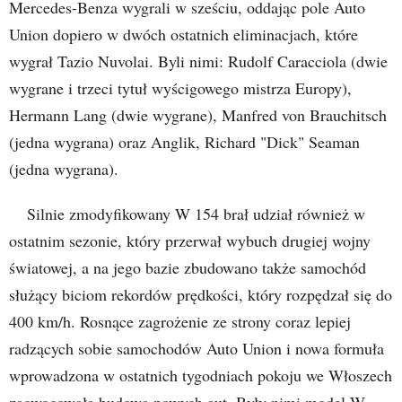
Mercedes-Benza wygrali w sześciu, oddając pole Auto
Union dopiero w dwóch ostatnich eliminacjach, które
wygrał Tazio Nuvolai. Byli nimi: Rudolf Caracciola (dwie
wygrane i trzeci tytuł wyścigowego mistrza Europy),
Hermann Lang (dwie wygrane), Manfred von Brauchitsch
(jedna wygrana) oraz Anglik, Richard "Dick" Seaman
(jedna wygrana).
Silnie zmodyfikowany W 154 brał udział również w
ostatnim sezonie, który przerwał wybuch drugiej wojny
światowej, a na jego bazie zbudowano także samochód
służący biciom rekordów prędkości, który rozpędzał się do
400 km/h. Rosnące zagrożenie ze strony coraz lepiej
radzących sobie samochodów Auto Union i nowa formuła
wprowadzona w ostatnich tygodniach pokoju we Włoszech
zaowocowała budową nowych aut. Były nimi model W