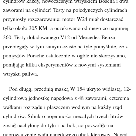
cylindrów każdy, nowoczesnym wtryskiem Boscha i dwa
zaworami na cylinder! Testy na pojedynczych cylindrach
przyniosły rozczarowanie: motor W24 miał dostarczać
tylko około 305 KM, a oczekiwano od niego co najmniej
360. Testy doładowanego V12 od Mercedes-Benza
przebiegały w tym samym czasie na tyle pomyślnie, że z
pomysłów Porsche ostatecznie w ogóle nie skorzystano,
pomijając kilka eksperymentów z nowymi systemami
wtrysku paliwa.
Pod długą, przednią maską W 154 ukryto widlastą, 12-
cylindrową jednostkę napędową z 48 zaworami, czterema
wałkami rozrządu i płaszczem wodnym na każdy rząd
cylindrów. Silnik o pojemności niecałych trzech litrów
został nachylony do tyłu i na bok, co pozwoliło na
poprowadzenie wału napędowego obok kierowcy. Napęd