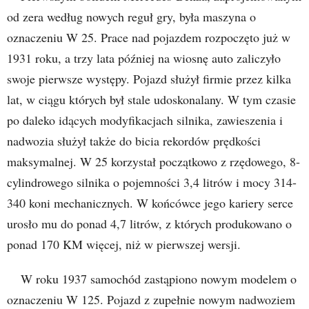
od zera według nowych reguł gry, była maszyna o
oznaczeniu W 25. Prace nad pojazdem rozpoczęto już w
1931 roku, a trzy lata później na wiosnę auto zaliczyło
swoje pierwsze występy. Pojazd służył firmie przez kilka
lat, w ciągu których był stale udoskonalany. W tym czasie
po daleko idących modyfikacjach silnika, zawieszenia i
nadwozia służył także do bicia rekordów prędkości
maksymalnej. W 25 korzystał początkowo z rzędowego, 8-
cylindrowego silnika o pojemności 3,4 litrów i mocy 314-
340 koni mechanicznych. W końcówce jego kariery serce
urosło mu do ponad 4,7 litrów, z których produkowano o
ponad 170 KM więcej, niż w pierwszej wersji.
W roku 1937 samochód zastąpiono nowym modelem o
oznaczeniu W 125. Pojazd z zupełnie nowym nadwoziem