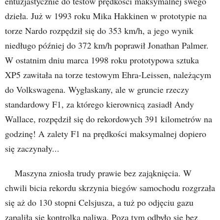
entuzjastycznie do testów prędkości maksymalnej swego
dzieła. Już w 1993 roku Mika Hakkinen w prototypie na
torze Nardo rozpędził się do 353 km/h, a jego wynik
niedługo później do 372 km/h poprawił Jonathan Palmer.
W ostatnim dniu marca 1998 roku prototypowa sztuka
XP5 zawitała na torze testowym Ehra-Leissen, należącym
do Volkswagena. Wygłaskany, ale w gruncie rzeczy
standardowy F1, za którego kierownicą zasiadł Andy
Wallace, rozpędził się do rekordowych 391 kilometrów na
godzinę! A zalety F1 na prędkości maksymalnej dopiero
się zaczynały...
Maszyna zniosła trudy prawie bez zająknięcia. W
chwili bicia rekordu skrzynia biegów samochodu rozgrzała
się aż do 130 stopni Celsjusza, a tuż po odjęciu gazu
zapaliła się kontrolka paliwa. Poza tym odbyło się bez