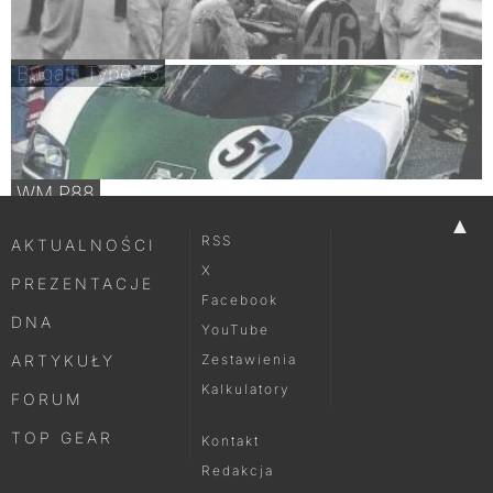
Bugatti Type 45
WM P88
▲
RSS
AKTUALNOŚCI
X
PREZENTACJE
Facebook
DNA
YouTube
ARTYKUŁY
Zestawienia
Kalkulatory
FORUM
TOP GEAR
Kontakt
Redakcja