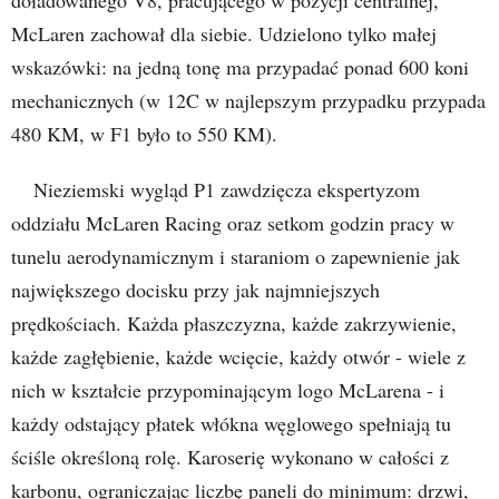
McLaren zachował dla siebie. Udzielono tylko małej
wskazówki: na jedną tonę ma przypadać ponad 600 koni
mechanicznych (w 12C w najlepszym przypadku przypada
480 KM, w F1 było to 550 KM).
Nieziemski wygląd P1 zawdzięcza ekspertyzom
oddziału McLaren Racing oraz setkom godzin pracy w
tunelu aerodynamicznym i staraniom o zapewnienie jak
największego docisku przy jak najmniejszych
prędkościach. Każda płaszczyzna, każde zakrzywienie,
każde zagłębienie, każde wcięcie, każdy otwór - wiele z
nich w kształcie przypominającym logo McLarena - i
każdy odstający płatek włókna węglowego spełniają tu
ściśle określoną rolę. Karoserię wykonano w całości z
karbonu, ograniczając liczbę paneli do minimum: drzwi,