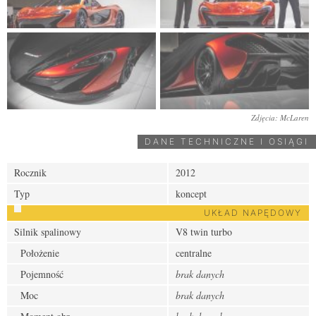
Zdjęcia: McLaren
DANE TECHNICZNE I OSIĄGI
Rocznik
2012
Typ
koncept
UKŁAD NAPĘDOWY
Silnik spalinowy
V8 twin turbo
Położenie
centralne
Pojemność
brak danych
Moc
brak danych