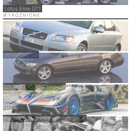
Lotus Elise GT1
WYRÓŻNIONE
Volvo S80 V8
Lexus IS 300 SportCross
Pagani Zonda HP Barchetta Revo