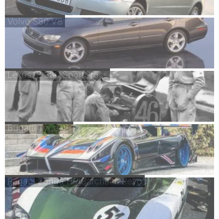
Volvo S80 V8
Lexus IS 300 SportCross
Bugatti Type 45
Pagani Zonda HP Barchetta Revo