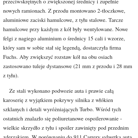
przeciwskrętnych o zwiększonej średnicy i zupełnie
nowych ramionach. Z przodu montowano 2-tłoczkowe,
aluminiowe zaciski hamulcowe, z tyłu stalowe. Tarcze
hamulcowe przy każdym z kół były wentylowane. Nowe
felgi z nagiego aluminium o średnicy 15 cali i wzorze,
który sam w sobie stał się legendą, dostarczyła firma
Fuchs. Aby zwiększyć rozstaw kół na obu osiach
zastosowano tuleje dystansowe (21 mm z przodu i 28 mm
z tyłu).
Ze stali wykonano podwozie auta i prawie całą
karoserię z wyjątkiem pokrywy silnika z włókien
szklanych i detali wyróżniających Turbo. Wśród tych
ostatnich znalazło się poliuretanowe ospoilerowanie -
wielkie skrzydło z tyłu i spoiler zawinięty pod przednim
zderzakiem. W porównaniu do 911 Carrery sylwetka auta