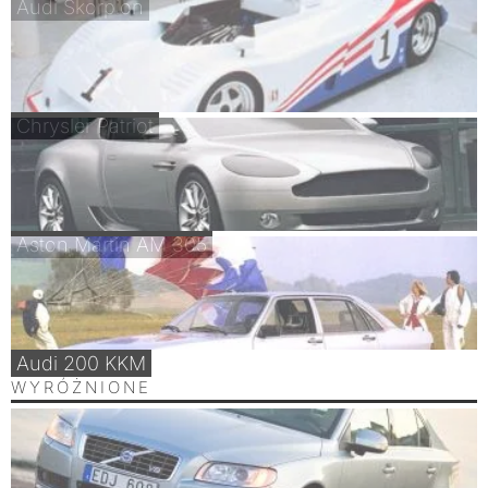
Audi Skorpion
Chrysler Patriot
Aston Martin AM 305
Audi 200 KKM
WYRÓŻNIONE