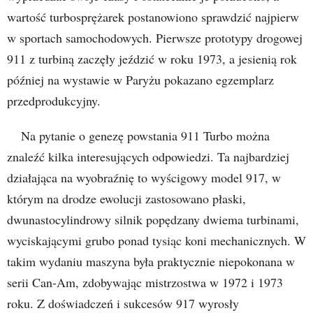
wartość turbosprężarek postanowiono sprawdzić najpierw
w sportach samochodowych. Pierwsze prototypy drogowej
911 z turbiną zaczęły jeździć w roku 1973, a jesienią rok
później na wystawie w Paryżu pokazano egzemplarz
przedprodukcyjny.
Na pytanie o genezę powstania 911 Turbo można
znaleźć kilka interesujących odpowiedzi. Ta najbardziej
działająca na wyobraźnię to wyścigowy model 917, w
którym na drodze ewolucji zastosowano płaski,
dwunastocylindrowy silnik popędzany dwiema turbinami,
wyciskającymi grubo ponad tysiąc koni mechanicznych. W
takim wydaniu maszyna była praktycznie niepokonana w
serii Can-Am, zdobywając mistrzostwa w 1972 i 1973
roku. Z doświadczeń i sukcesów 917 wyrosły