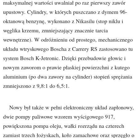
maksymalnej wartości uwalniał po raz pierwszy zawór
upustowy. Cylindry, w których puszczano z dymem 96-
oktanową benzynę, wykonano z Nikasilu (stop niklu i
węglika krzemu, zmniejszający znacznie tarcia
wewnętrzne). W odróżnieniu od prostego, mechanicznego
układu wtryskowego Boscha z Carrery RS zastosowano tu
system Bosch K-Jetronic. Dzięki przebudowie głowic i
nowym zaworom o prawie płaskiej powierzchni z kutego
aluminium (po dwa zawory na cylinder) stopień sprężania
zmniejszono z 9,8:1 do 6,5:1.
Nowy był także w pełni elektroniczny układ zapłonowy,
dwie pompy paliwowe wzorem wyścigowego 917,
powiększona pompa oleju, wałki rozrządu na czterech
zamiast trzech łożyskach, koło zamachowe oraz sprzęgło o