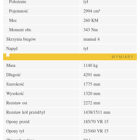
Położenie
tył
Pojemność
2994 cm³
Moc
260 KM
Moment obr.
343 Nm
Skrzynia biegów
manual 4
Napęd
tył
WYMIARY
Masa
1140 kg
Długość
4291 mm
Szerokość
1775 mm
Wysokość
1320 mm
Rozstaw osi
2272 mm
Rozstaw kół przód/tył
1438/1511 mm
Opony przód
185/70 VR 15
Opony tył
215/60 VR 15