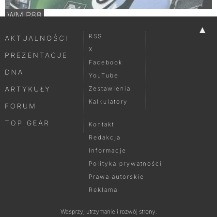
WM P88
▲
RSS
AKTUALNOŚCI
X
PREZENTACJE
Facebook
DNA
YouTube
ARTYKUŁY
Zestawienia
Kalkulatory
FORUM
TOP GEAR
Kontakt
Redakcja
Informacje
Polityka prywatności
Prawa autorskie
Reklama
Wesprzyj utrzymanie i rozwój strony: