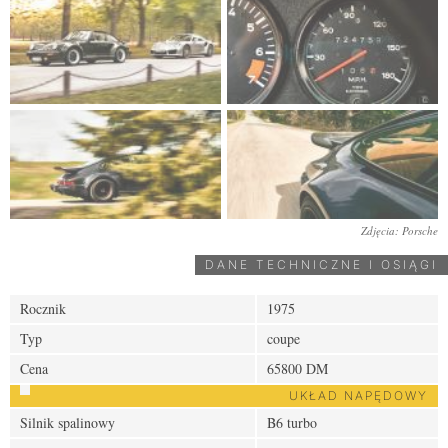
Zdjęcia: Porsche
DANE TECHNICZNE I OSIĄGI
Rocznik
1975
Typ
coupe
Cena
65800 DM
UKŁAD NAPĘDOWY
Silnik spalinowy
B6 turbo