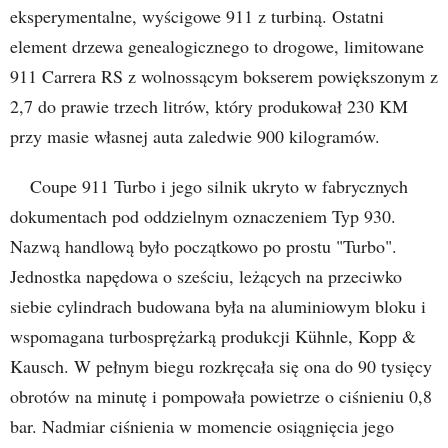
eksperymentalne, wyścigowe 911 z turbiną. Ostatni
element drzewa genealogicznego to drogowe, limitowane
911 Carrera RS z wolnossącym bokserem powiększonym z
2,7 do prawie trzech litrów, który produkował 230 KM
przy masie własnej auta zaledwie 900 kilogramów.
Coupe 911 Turbo i jego silnik ukryto w fabrycznych
dokumentach pod oddzielnym oznaczeniem Typ 930.
Nazwą handlową było początkowo po prostu "Turbo".
Jednostka napędowa o sześciu, leżących na przeciwko
siebie cylindrach budowana była na aluminiowym bloku i
wspomagana turbosprężarką produkcji Kühnle, Kopp &
Kausch. W pełnym biegu rozkręcała się ona do 90 tysięcy
obrotów na minutę i pompowała powietrze o ciśnieniu 0,8
bar. Nadmiar ciśnienia w momencie osiągnięcia jego