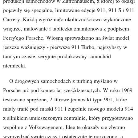
produkcji samochodów w Zuffenhausem, z której to okazji
pojawiły się specjalne, limitowane edycje 911, 911 S i 911
Carrery. Każdą wyróżniało okolicznościowo wykończone
wnętrze, malowanie i tabliczka znamionowa z podpisem
Ferry'ego Porsche. Wiosną sprowadzono na świat model
jeszcze ważniejszy - pierwsze 911 Turbo, najszybszy w
tamtym czasie, seryjnie produkowany samochód
niemiecki.
O drogowych samochodach z turbiną myślano w
Porsche już pod koniec lat sześćdziesiątych. W roku 1969
testowano sprężone, 2-litrowe jednostki typu 901, które
miały trafić pod maski 911 i zupełnie nowego modelu 914
z silnikiem umieszczonym centralnie, który przygotowano
wspólnie z Volkswagenem. Idee te okazały się zbytnio
wyprzedzać swoje czasy i ostatecznie je porzucono, a