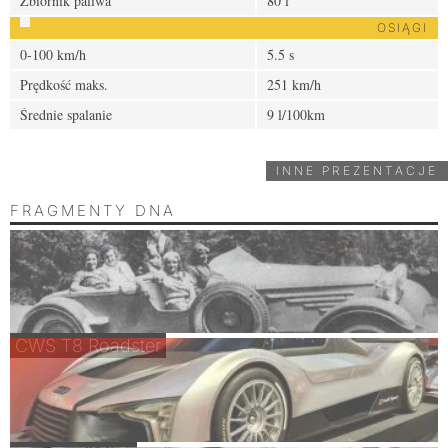
Zbiornik paliwa
80 l
OSIĄGI
0-100 km/h
5.5 s
Prędkość maks.
251 km/h
Średnie spalanie
9 l/100km
INNE PREZENTACJE
FRAGMENTY DNA
CWS T8 Roadster