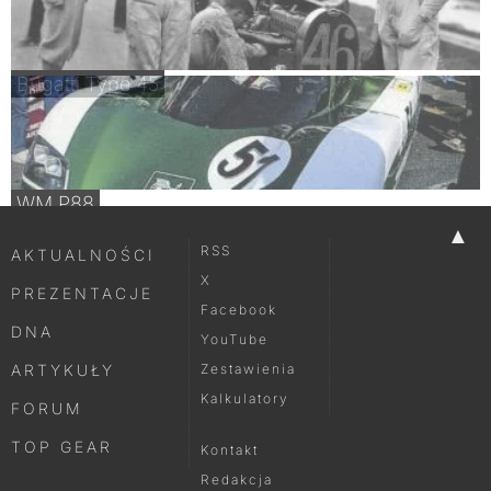
Bugatti Type 45
WM P88
▲
RSS
AKTUALNOŚCI
X
PREZENTACJE
Facebook
DNA
YouTube
ARTYKUŁY
Zestawienia
Kalkulatory
FORUM
TOP GEAR
Kontakt
Redakcja