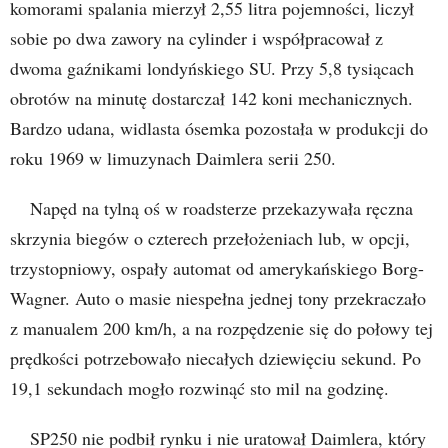
komorami spalania mierzył 2,55 litra pojemności, liczył
sobie po dwa zawory na cylinder i współpracował z
dwoma gaźnikami londyńskiego SU. Przy 5,8 tysiącach
obrotów na minutę dostarczał 142 koni mechanicznych.
Bardzo udana, widlasta ósemka pozostała w produkcji do
roku 1969 w limuzynach Daimlera serii 250.
Napęd na tylną oś w roadsterze przekazywała ręczna
skrzynia biegów o czterech przełożeniach lub, w opcji,
trzystopniowy, ospały automat od amerykańskiego Borg-
Wagner. Auto o masie niespełna jednej tony przekraczało
z manualem 200 km/h, a na rozpędzenie się do połowy tej
prędkości potrzebowało niecałych dziewięciu sekund. Po
19,1 sekundach mogło rozwinąć sto mil na godzinę.
SP250 nie podbił rynku i nie uratował Daimlera, który