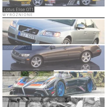
Lotus Elise GT1
WYRÓŻNIONE
Volvo S80 V8
Lexus IS 300 SportCross
Pagani Zonda HP Barchetta Revo