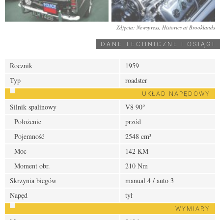
Zdjęcia: Newspress, Historics at Brooklands
DANE TECHNICZNE I OSIĄGI
Rocznik
1959
Typ
roadster
UKŁAD NAPĘDOWY
Silnik spalinowy
V8 90°
Położenie
przód
Pojemność
2548 cm³
Moc
142 KM
Moment obr.
210 Nm
Skrzynia biegów
manual 4 / auto 3
Napęd
tył
WYMIARY