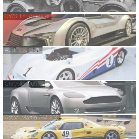
CWS T8 Roadster
Audi Skorpion
Chrysler Patriot
Aston Martin AM 305