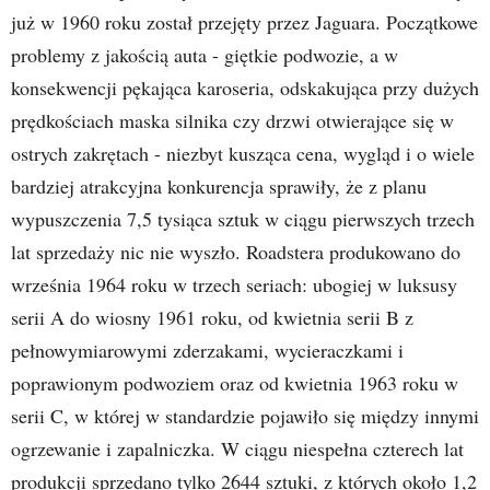
już w 1960 roku został przejęty przez Jaguara. Początkowe
problemy z jakością auta - giętkie podwozie, a w
konsekwencji pękająca karoseria, odskakująca przy dużych
prędkościach maska silnika czy drzwi otwierające się w
ostrych zakrętach - niezbyt kusząca cena, wygląd i o wiele
bardziej atrakcyjna konkurencja sprawiły, że z planu
wypuszczenia 7,5 tysiąca sztuk w ciągu pierwszych trzech
lat sprzedaży nic nie wyszło. Roadstera produkowano do
września 1964 roku w trzech seriach: ubogiej w luksusy
serii A do wiosny 1961 roku, od kwietnia serii B z
pełnowymiarowymi zderzakami, wycieraczkami i
poprawionym podwoziem oraz od kwietnia 1963 roku w
serii C, w której w standardzie pojawiło się między innymi
ogrzewanie i zapalniczka. W ciągu niespełna czterech lat
produkcji sprzedano tylko 2644 sztuki, z których około 1,2