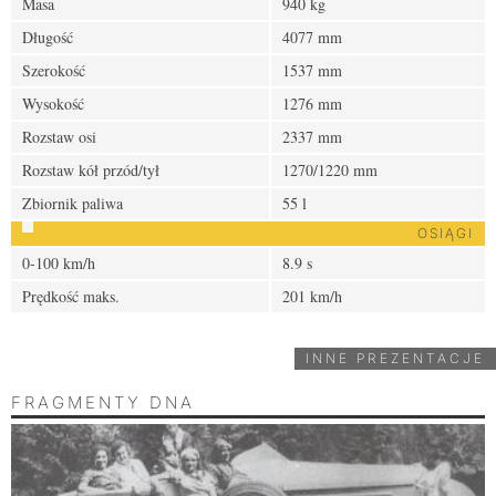
Masa
940 kg
Długość
4077 mm
Szerokość
1537 mm
Wysokość
1276 mm
Rozstaw osi
2337 mm
Rozstaw kół przód/tył
1270/1220 mm
Zbiornik paliwa
55 l
OSIĄGI
0-100 km/h
8.9 s
Prędkość maks.
201 km/h
INNE PREZENTACJE
FRAGMENTY DNA