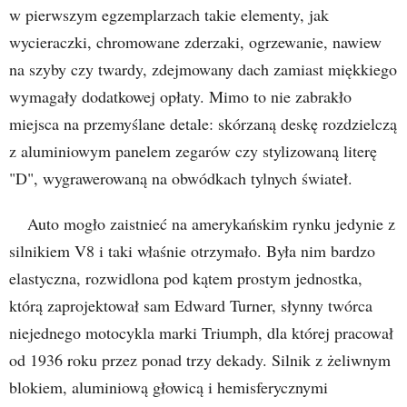
w pierwszym egzemplarzach takie elementy, jak
wycieraczki, chromowane zderzaki, ogrzewanie, nawiew
na szyby czy twardy, zdejmowany dach zamiast miękkiego
wymagały dodatkowej opłaty. Mimo to nie zabrakło
miejsca na przemyślane detale: skórzaną deskę rozdzielczą
z aluminiowym panelem zegarów czy stylizowaną literę
"D", wygrawerowaną na obwódkach tylnych świateł.
Auto mogło zaistnieć na amerykańskim rynku jedynie z
silnikiem V8 i taki właśnie otrzymało. Była nim bardzo
elastyczna, rozwidlona pod kątem prostym jednostka,
którą zaprojektował sam Edward Turner, słynny twórca
niejednego motocykla marki Triumph, dla której pracował
od 1936 roku przez ponad trzy dekady. Silnik z żeliwnym
blokiem, aluminiową głowicą i hemisferycznymi