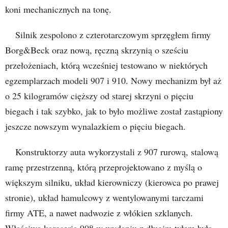
koni mechanicznych na tonę.
Silnik zespolono z czterotarczowym sprzęgłem firmy
Borg&Beck oraz nową, ręczną skrzynią o sześciu
przełożeniach, którą wcześniej testowano w niektórych
egzemplarzach modeli 907 i 910. Nowy mechanizm był aż
o 25 kilogramów cięższy od starej skrzyni o pięciu
biegach i tak szybko, jak to było możliwe został zastąpiony
jeszcze nowszym wynalazkiem o pięciu biegach.
Konstruktorzy auta wykorzystali z 907 rurową, stalową
ramę przestrzenną, którą przeprojektowano z myślą o
większym silniku, układ kierowniczy (kierowca po prawej
stronie), układ hamulcowy z wentylowanymi tarczami
firmy ATE, a nawet nadwozie z włókien szklanych.
Właściwa karoseria 908 w wydaniu z długim tyłem była