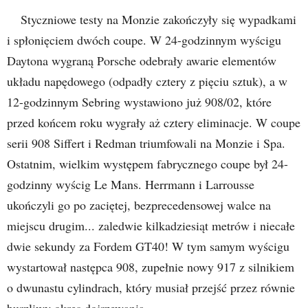
Styczniowe testy na Monzie zakończyły się wypadkami
i spłonięciem dwóch coupe. W 24-godzinnym wyścigu
Daytona wygraną Porsche odebrały awarie elementów
układu napędowego (odpadły cztery z pięciu sztuk), a w
12-godzinnym Sebring wystawiono już 908/02, które
przed końcem roku wygrały aż cztery eliminacje. W coupe
serii 908 Siffert i Redman triumfowali na Monzie i Spa.
Ostatnim, wielkim występem fabrycznego coupe był 24-
godzinny wyścig Le Mans. Herrmann i Larrousse
ukończyli go po zaciętej, bezprecedensowej walce na
miejscu drugim... zaledwie kilkadziesiąt metrów i niecałe
dwie sekundy za Fordem GT40! W tym samym wyścigu
wystartował następca 908, zupełnie nowy 917 z silnikiem
o dwunastu cylindrach, który musiał przejść przez równie
burzliwy okres dojrzewania.