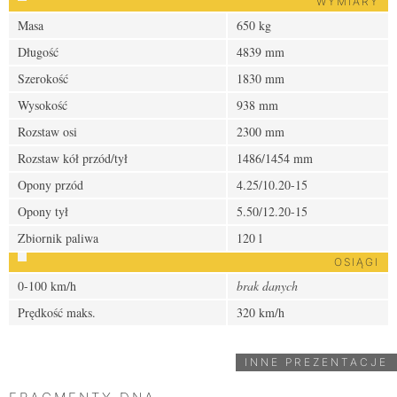
WYMIARY
Masa
650 kg
Długość
4839 mm
Szerokość
1830 mm
Wysokość
938 mm
Rozstaw osi
2300 mm
Rozstaw kół przód/tył
1486/1454 mm
Opony przód
4.25/10.20-15
Opony tył
5.50/12.20-15
Zbiornik paliwa
120 l
OSIĄGI
0-100 km/h
brak danych
Prędkość maks.
320 km/h
INNE PREZENTACJE