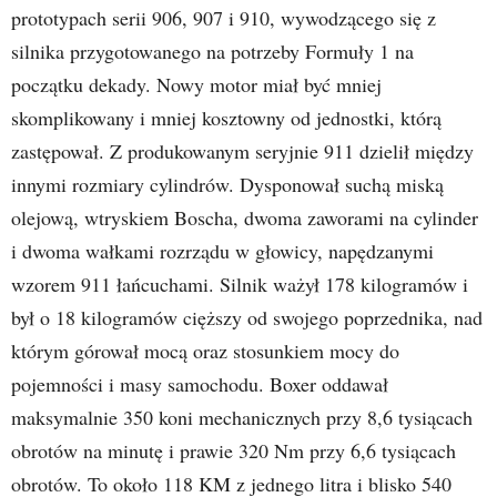
prototypach serii 906, 907 i 910, wywodzącego się z
silnika przygotowanego na potrzeby Formuły 1 na
początku dekady. Nowy motor miał być mniej
skomplikowany i mniej kosztowny od jednostki, którą
zastępował. Z produkowanym seryjnie 911 dzielił między
innymi rozmiary cylindrów. Dysponował suchą miską
olejową, wtryskiem Boscha, dwoma zaworami na cylinder
i dwoma wałkami rozrządu w głowicy, napędzanymi
wzorem 911 łańcuchami. Silnik ważył 178 kilogramów i
był o 18 kilogramów cięższy od swojego poprzednika, nad
którym górował mocą oraz stosunkiem mocy do
pojemności i masy samochodu. Boxer oddawał
maksymalnie 350 koni mechanicznych przy 8,6 tysiącach
obrotów na minutę i prawie 320 Nm przy 6,6 tysiącach
obrotów. To około 118 KM z jednego litra i blisko 540