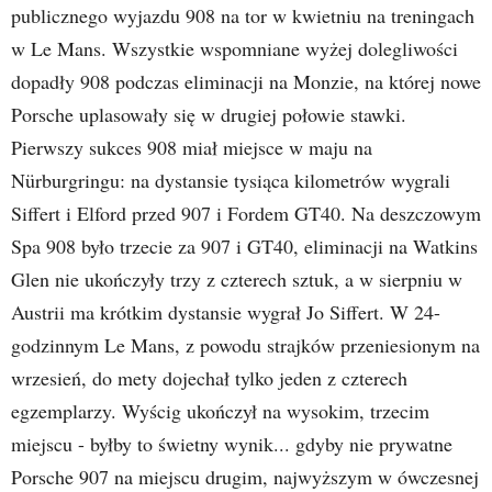
publicznego wyjazdu 908 na tor w kwietniu na treningach
w Le Mans. Wszystkie wspomniane wyżej dolegliwości
dopadły 908 podczas eliminacji na Monzie, na której nowe
Porsche uplasowały się w drugiej połowie stawki.
Pierwszy sukces 908 miał miejsce w maju na
Nürburgringu: na dystansie tysiąca kilometrów wygrali
Siffert i Elford przed 907 i Fordem GT40. Na deszczowym
Spa 908 było trzecie za 907 i GT40, eliminacji na Watkins
Glen nie ukończyły trzy z czterech sztuk, a w sierpniu w
Austrii ma krótkim dystansie wygrał Jo Siffert. W 24-
godzinnym Le Mans, z powodu strajków przeniesionym na
wrzesień, do mety dojechał tylko jeden z czterech
egzemplarzy. Wyścig ukończył na wysokim, trzecim
miejscu - byłby to świetny wynik... gdyby nie prywatne
Porsche 907 na miejscu drugim, najwyższym w ówczesnej