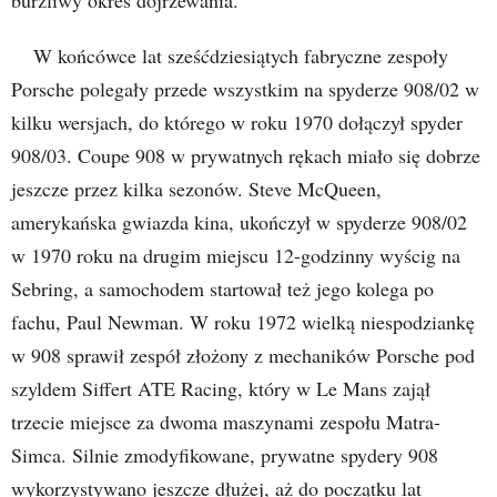
W końcówce lat sześćdziesiątych fabryczne zespoły
Porsche polegały przede wszystkim na spyderze 908/02 w
kilku wersjach, do którego w roku 1970 dołączył spyder
908/03. Coupe 908 w prywatnych rękach miało się dobrze
jeszcze przez kilka sezonów. Steve McQueen,
amerykańska gwiazda kina, ukończył w spyderze 908/02
w 1970 roku na drugim miejscu 12-godzinny wyścig na
Sebring, a samochodem startował też jego kolega po
fachu, Paul Newman. W roku 1972 wielką niespodziankę
w 908 sprawił zespół złożony z mechaników Porsche pod
szyldem Siffert ATE Racing, który w Le Mans zajął
trzecie miejsce za dwoma maszynami zespołu Matra-
Simca. Silnie zmodyfikowane, prywatne spydery 908
wykorzystywano jeszcze dłużej, aż do początku lat