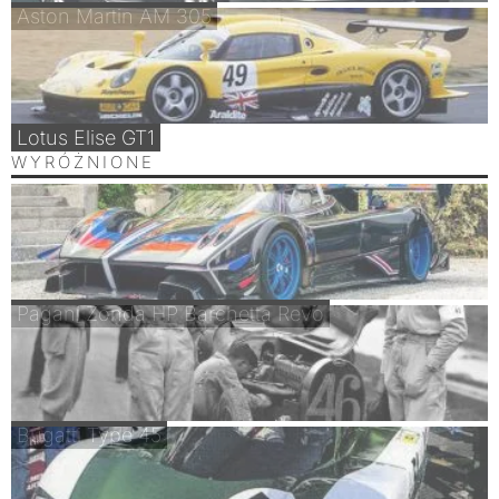
Aston Martin AM 305
Lotus Elise GT1
WYRÓŻNIONE
Pagani Zonda HP Barchetta Revo
Bugatti Type 45