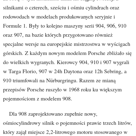
silnikami o czterech, sześciu i ośmiu cylindrach oraz
rodowodach w modelach produkowanych seryjnie i
Formule 1. Były to kolejno maszyny serii 904, 906, 910
oraz 907, na bazie których przygotowano również
specjalne wersje na europejskie mistrzostwa w wyścigach
górskich. Z każdym nowym modelem Porsche zbliżało się
do wielkich wygranych. Kierowcy 904, 910 i 907 wygrali
w Targa Florio, 907 w 24h Daytona oraz 12h Sebring, a
910 triumfowali na Nürburgringu. Razem ze mianą
przepisów Porsche ruszyło w 1968 roku ku większym
pojemnościom z modelem 908.
Dla 908 zaprojektowano zupełnie nowy,
ośmiocylindrowy silnik o pojemności prawie trzech litrów,
który zajął miejsce 2,2-litrowego motoru stosowanego w