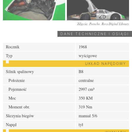
Zdjęcia: Porsche, Revs Digital Library
DANE TECHNICZNE I OSIĄGI
Rocznik
1968
Typ
wyścigowe
UKŁAD NAPĘDOWY
Silnik spalinowy
B8
Położenie
centralne
Pojemność
2997 cm³
Moc
350 KM
Moment obr.
319 Nm
Skrzynia biegów
manual 5/6
Napęd
tył