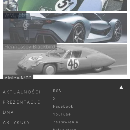
WM P88
Hennessey Blackbird
Alpine M63
▲
RSS
AKTUALNOŚCI
X
PREZENTACJE
Facebook
DNA
YouTube
ARTYKUŁY
Zestawienia
Kalkulatory