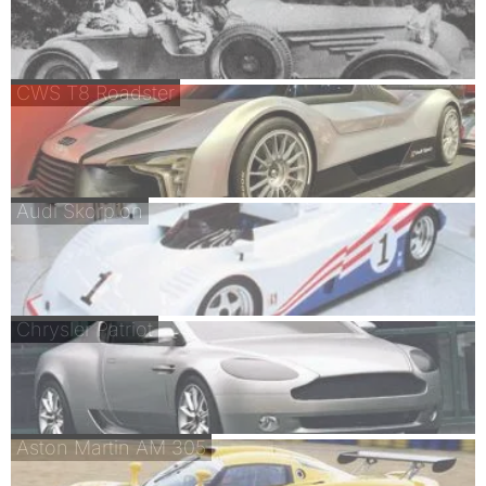
CWS T8 Roadster
Audi Skorpion
Chrysler Patriot
Aston Martin AM 305