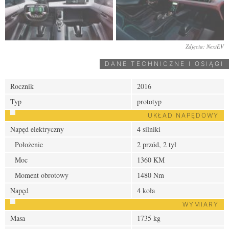
Zdjęcia: NextEV
DANE TECHNICZNE I OSIĄGI
Rocznik
2016
Typ
prototyp
UKŁAD NAPĘDOWY
Napęd elektryczny
4 silniki
Położenie
2 przód, 2 tył
Moc
1360 KM
Moment obrotowy
1480 Nm
Napęd
4 koła
WYMIARY
Masa
1735 kg