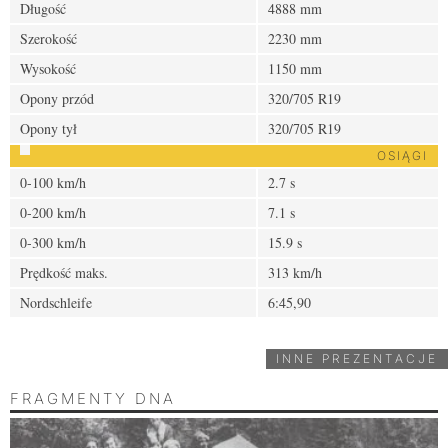
Długość
4888 mm
Szerokość
2230 mm
Wysokość
1150 mm
Opony przód
320/705 R19
Opony tył
320/705 R19
OSIĄGI
0-100 km/h
2.7 s
0-200 km/h
7.1 s
0-300 km/h
15.9 s
Prędkość maks.
313 km/h
Nordschleife
6:45,90
INNE PREZENTACJE
FRAGMENTY DNA