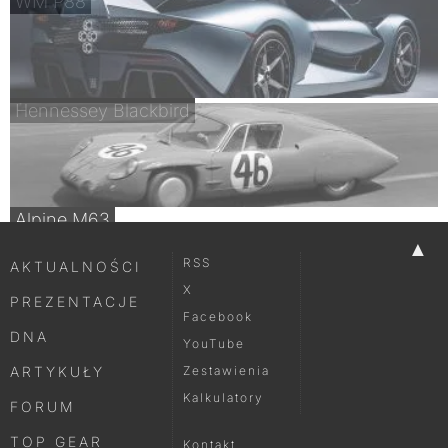
WM P88
Hennessey Blackbird
Alpine M63
▲
RSS
AKTUALNOŚCI
X
PREZENTACJE
Facebook
DNA
YouTube
ARTYKUŁY
Zestawienia
Kalkulatory
FORUM
TOP GEAR
Kontakt