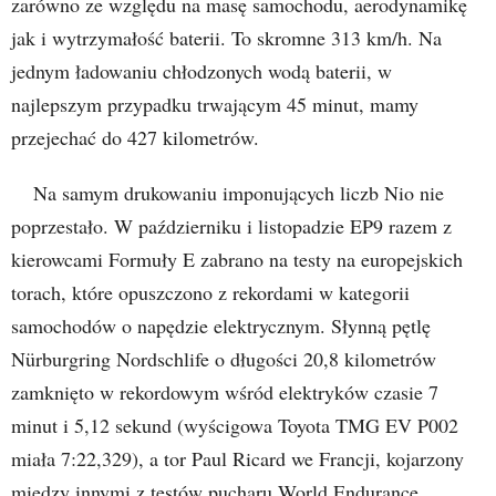
zarówno ze względu na masę samochodu, aerodynamikę
jak i wytrzymałość baterii. To skromne 313 km/h. Na
jednym ładowaniu chłodzonych wodą baterii, w
najlepszym przypadku trwającym 45 minut, mamy
przejechać do 427 kilometrów.
Na samym drukowaniu imponujących liczb Nio nie
poprzestało. W październiku i listopadzie EP9 razem z
kierowcami Formuły E zabrano na testy na europejskich
torach, które opuszczono z rekordami w kategorii
samochodów o napędzie elektrycznym. Słynną pętlę
Nürburgring Nordschlife o długości 20,8 kilometrów
zamknięto w rekordowym wśród elektryków czasie 7
minut i 5,12 sekund (wyścigowa Toyota TMG EV P002
miała 7:22,329), a tor Paul Ricard we Francji, kojarzony
między innymi z testów pucharu World Endurance