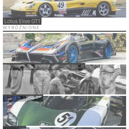
Lotus Elise GT1
WYRÓŻNIONE
Pagani Zonda HP Barchetta Revo
Bugatti Type 45