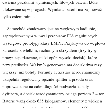
dwiema paczkami wymiennych, litowych baterii, które
ulokowane są w progach. Wymiana baterii ma zajmować
tylko osiem minut.
Samochód zbudowany jest na węglowym kadłubie,
zaprojektowanym w myśl przepisów FIA regulujących
wyścigowe prototypy klasy LMP1. Przykrywa do węglowa
karoseria z wielkim, ruchomym skrzydłem (trzy tryby
pracy: zaparkowane, niski opór, wysoki docisk), które
przy prędkości 240 km/h generować ma docisk dwa razy
większy, niż bolidy Formuły 1. Zestaw aerodynamiczny
uzupełnia regulowany ręcznie splitter z przodu oraz
poprowadzone na całej długości podwozia kanały
dyfuzora, a docisk aerodynamiczny osiąga poziom 2,4 ton.
Baterie ważą około 635 kilogramów, elementy z włókien
węglowych to kolejne 364 kilogramy (w tym 165-