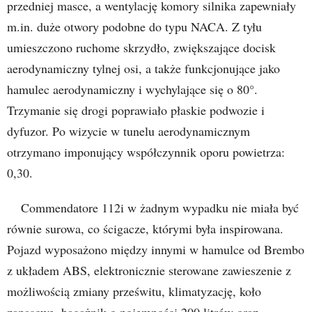
przedniej masce, a wentylację komory silnika zapewniały
m.in. duże otwory podobne do typu NACA. Z tyłu
umieszczono ruchome skrzydło, zwiększające docisk
aerodynamiczny tylnej osi, a także funkcjonujące jako
hamulec aerodynamiczny i wychylające się o 80°.
Trzymanie się drogi poprawiało płaskie podwozie i
dyfuzor. Po wizycie w tunelu aerodynamicznym
otrzymano imponujący współczynnik oporu powietrza:
0,30.
Commendatore 112i w żadnym wypadku nie miała być
równie surowa, co ścigacze, którymi była inspirowana.
Pojazd wyposażono między innymi w hamulce od Brembo
z układem ABS, elektronicznie sterowane zawieszenie z
możliwością zmiany prześwitu, klimatyzację, koło
zapasowe, bagażnik o pojemności 200 litrów oraz