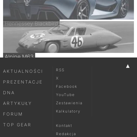
Hennessey Blackbird
Alpine M63
▲
RSS
AKTUALNOŚCI
X
PREZENTACJE
Facebook
DNA
YouTube
ARTYKUŁY
Zestawienia
Kalkulatory
FORUM
TOP GEAR
Kontakt
Redakcja