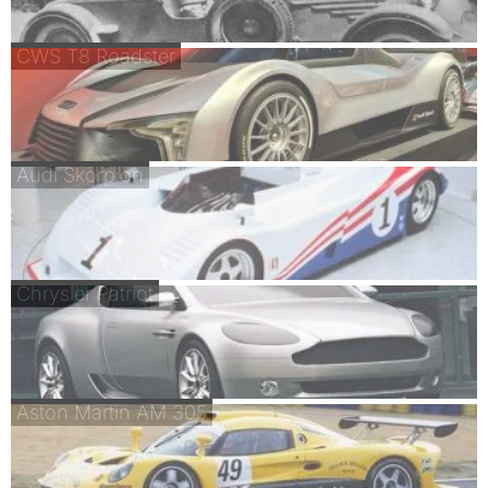
CWS T8 Roadster
Audi Skorpion
Chrysler Patriot
Aston Martin AM 305