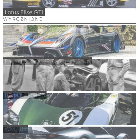
Lotus Elise GT1
WYRÓŻNIONE
Pagani Zonda HP Barchetta Revo
Bugatti Type 45
WM P88