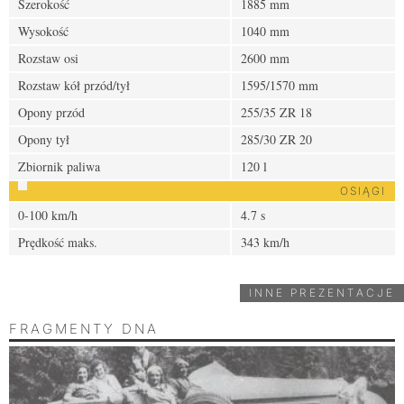
Szerokość
1885 mm
Wysokość
1040 mm
Rozstaw osi
2600 mm
Rozstaw kół przód/tył
1595/1570 mm
Opony przód
255/35 ZR 18
Opony tył
285/30 ZR 20
Zbiornik paliwa
120 l
OSIĄGI
0-100 km/h
4.7 s
Prędkość maks.
343 km/h
INNE PREZENTACJE
FRAGMENTY DNA