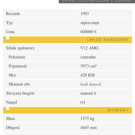
DANE TECHNICZNE I OSIĄGI
Rocznik
1993
Typ
supercoupe
Cena
600000 €
UKŁAD NAPĘDOWY
Silnik spalinowy
V12 AMG
Położenie
centralne
Pojemność
5973 cm³
Moc
420 KM
Moment obr.
brak danych
Skrzynia biegów
manual 6
Napęd
tył
WYMIARY
Masa
1575 kg
Długość
4665 mm