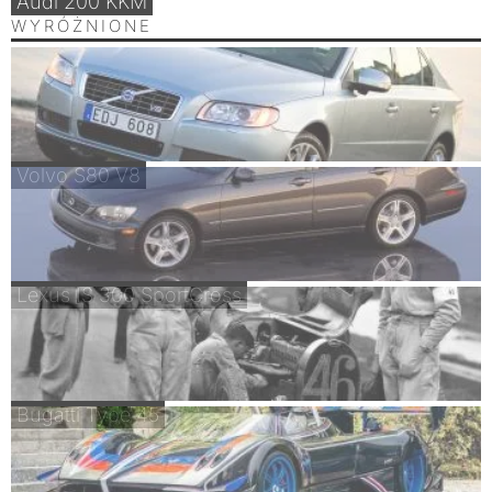
Audi 200 KKM
WYRÓŻNIONE
Volvo S80 V8
Lexus IS 300 SportCross
Bugatti Type 45