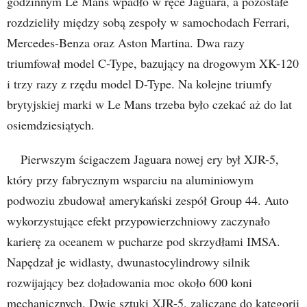
godzinnym Le Mans wpadło w ręce Jaguara, a pozostałe
rozdzieliły między sobą zespoły w samochodach Ferrari,
Mercedes-Benza oraz Aston Martina. Dwa razy
triumfował model C-Type, bazujący na drogowym XK-120
i trzy razy z rzędu model D-Type. Na kolejne triumfy
brytyjskiej marki w Le Mans trzeba było czekać aż do lat
osiemdziesiątych.
Pierwszym ścigaczem Jaguara nowej ery był XJR-5,
który przy fabrycznym wsparciu na aluminiowym
podwoziu zbudował amerykański zespół Group 44. Auto
wykorzystujące efekt przypowierzchniowy zaczynało
karierę za oceanem w pucharze pod skrzydłami IMSA.
Napędzał je widlasty, dwunastocylindrowy silnik
rozwijający bez doładowania moc około 600 koni
mechanicznych. Dwie sztuki XJR-5, zaliczane do kategorii