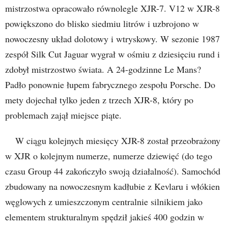
mistrzostwa opracowało równolegle XJR-7. V12 w XJR-8
powiększono do blisko siedmiu litrów i uzbrojono w
nowoczesny układ dolotowy i wtryskowy. W sezonie 1987
zespół Silk Cut Jaguar wygrał w ośmiu z dziesięciu rund i
zdobył mistrzostwo świata. A 24-godzinne Le Mans?
Padło ponownie łupem fabrycznego zespołu Porsche. Do
mety dojechał tylko jeden z trzech XJR-8, który po
problemach zajął miejsce piąte.
W ciągu kolejnych miesięcy XJR-8 został przeobrażony
w XJR o kolejnym numerze, numerze dziewięć (do tego
czasu Group 44 zakończyło swoją działalność). Samochód
zbudowany na nowoczesnym kadłubie z Kevlaru i włókien
węglowych z umieszczonym centralnie silnikiem jako
elementem strukturalnym spędził jakieś 400 godzin w