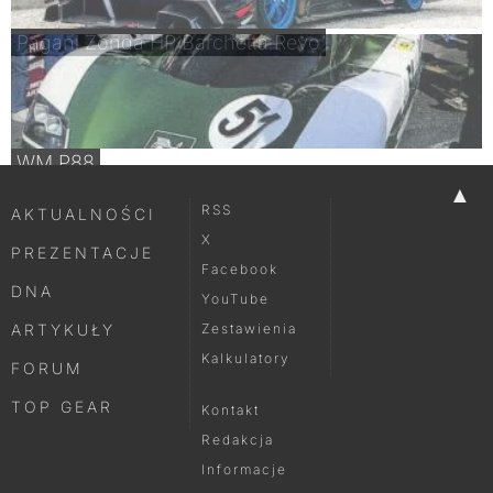
Pagani Zonda HP Barchetta Revo
WM P88
▲
RSS
AKTUALNOŚCI
X
PREZENTACJE
Facebook
DNA
YouTube
ARTYKUŁY
Zestawienia
Kalkulatory
FORUM
TOP GEAR
Kontakt
Redakcja
Informacje