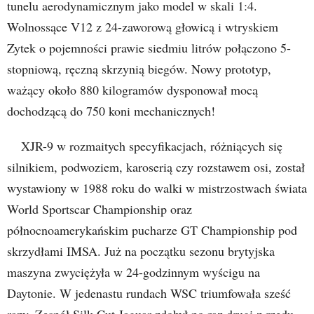
tunelu aerodynamicznym jako model w skali 1:4.
Wolnossące V12 z 24-zaworową głowicą i wtryskiem
Zytek o pojemności prawie siedmiu litrów połączono 5-
stopniową, ręczną skrzynią biegów. Nowy prototyp,
ważący około 880 kilogramów dysponował mocą
dochodzącą do 750 koni mechanicznych!
XJR-9 w rozmaitych specyfikacjach, różniących się
silnikiem, podwoziem, karoserią czy rozstawem osi, został
wystawiony w 1988 roku do walki w mistrzostwach świata
World Sportscar Championship oraz
północnoamerykańskim pucharze GT Championship pod
skrzydłami IMSA. Już na początku sezonu brytyjska
maszyna zwyciężyła w 24-godzinnym wyścigu na
Daytonie. W jedenastu rundach WSC triumfowała sześć
razy. Zespół Silk Cut Jaguar zdobył po raz drugi z rzędu