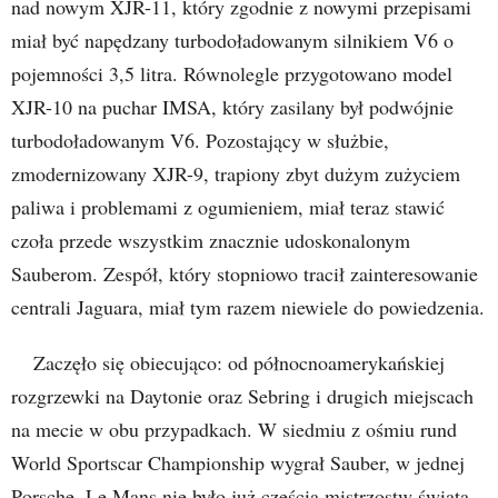
nad nowym XJR-11, który zgodnie z nowymi przepisami
miał być napędzany turbodoładowanym silnikiem V6 o
pojemności 3,5 litra. Równolegle przygotowano model
XJR-10 na puchar IMSA, który zasilany był podwójnie
turbodoładowanym V6. Pozostający w służbie,
zmodernizowany XJR-9, trapiony zbyt dużym zużyciem
paliwa i problemami z ogumieniem, miał teraz stawić
czoła przede wszystkim znacznie udoskonalonym
Sauberom. Zespół, który stopniowo tracił zainteresowanie
centrali Jaguara, miał tym razem niewiele do powiedzenia.
Zaczęło się obiecująco: od północnoamerykańskiej
rozgrzewki na Daytonie oraz Sebring i drugich miejscach
na mecie w obu przypadkach. W siedmiu z ośmiu rund
World Sportscar Championship wygrał Sauber, w jednej
Porsche. Le Mans nie było już częścią mistrzostw świata,