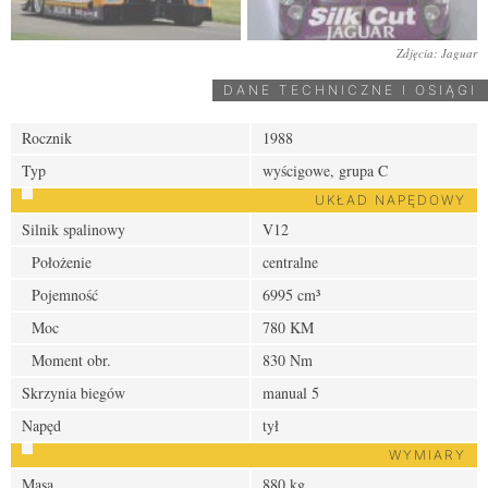
Zdjęcia: Jaguar
DANE TECHNICZNE I OSIĄGI
Rocznik
1988
Typ
wyścigowe, grupa C
UKŁAD NAPĘDOWY
Silnik spalinowy
V12
Położenie
centralne
Pojemność
6995 cm³
Moc
780 KM
Moment obr.
830 Nm
Skrzynia biegów
manual 5
Napęd
tył
WYMIARY
Masa
880 kg