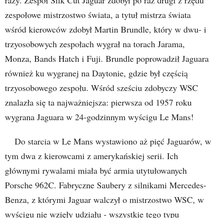
zespołowe mistrzostwo świata, a tytuł mistrza świata
wśród kierowców zdobył Martin Brundle, który w dwu- i
trzyosobowych zespołach wygrał na torach Jarama,
Monza, Bands Hatch i Fuji. Brundle poprowadził Jaguara
również ku wygranej na Daytonie, gdzie był częścią
trzyosobowego zespołu. Wśród sześciu zdobyczy WSC
znalazła się ta najważniejsza: pierwsza od 1957 roku
wygrana Jaguara w 24-godzinnym wyścigu Le Mans!
Do starcia w Le Mans wystawiono aż pięć Jaguarów, w
tym dwa z kierowcami z amerykańskiej serii. Ich
głównymi rywalami miała być armia utytułowanych
Porsche 962C. Fabryczne Saubery z silnikami Mercedes-
Benza, z którymi Jaguar walczył o mistrzostwo WSC, w
wyścigu nie wzięły udziału - wszystkie tego typu