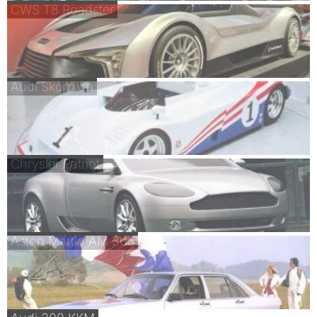
CWS T8 Roadster
Audi Skorpion
Chrysler Patriot
Aston Martin AM 305