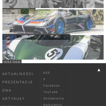
Bugatti Type 45
Pagani Zonda HP Barchetta Revo
WM P88
▲
RSS
AKTUALNOŚCI
X
PREZENTACJE
Facebook
DNA
YouTube
ARTYKUŁY
Zestawienia
Kalkulatory