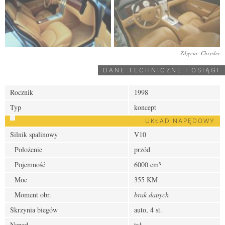
Zdjęcia: Chrysler
DANE TECHNICZNE I OSIĄGI
Rocznik
1998
Typ
koncept
UKŁAD NAPĘDOWY
Silnik spalinowy
V10
Położenie
przód
Pojemność
6000 cm³
Moc
355 KM
Moment obr.
brak danych
Skrzynia biegów
auto, 4 st.
Napęd
tył