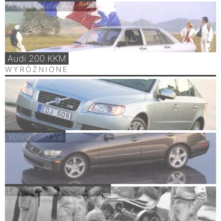
Aston Martin AM 305
Audi 200 KKM
WYRÓŻNIONE
Volvo S80 V8
Lexus IS 300 SportCross