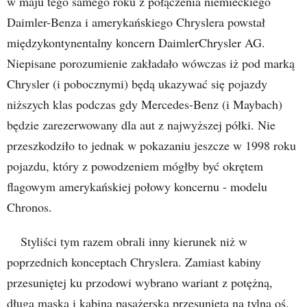
w maju tego samego roku z połączenia niemieckiego
Daimler-Benza i amerykańskiego Chryslera powstał
międzykontynentalny koncern DaimlerChrysler AG.
Niepisane porozumienie zakładało wówczas iż pod marką
Chrysler (i pobocznymi) będą ukazywać się pojazdy
niższych klas podczas gdy Mercedes-Benz (i Maybach)
będzie zarezerwowany dla aut z najwyższej półki. Nie
przeszkodziło to jednak w pokazaniu jeszcze w 1998 roku
pojazdu, który z powodzeniem mógłby być okrętem
flagowym amerykańskiej połowy koncernu - modelu
Chronos.
Styliści tym razem obrali inny kierunek niż w
poprzednich konceptach Chryslera. Zamiast kabiny
przesuniętej ku przodowi wybrano wariant z potężną,
długą maską i kabiną pasażerską przesuniętą na tylną oś.