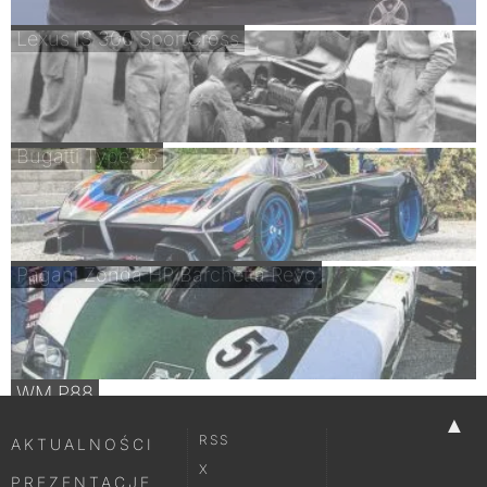
Lexus IS 300 SportCross
Bugatti Type 45
Pagani Zonda HP Barchetta Revo
WM P88
▲
RSS
AKTUALNOŚCI
X
PREZENTACJE