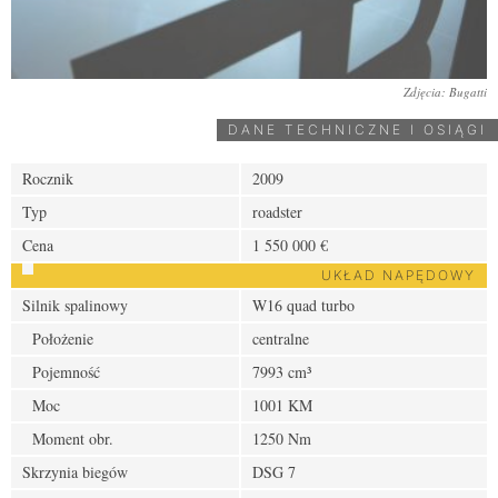
Zdjęcia: Bugatti
DANE TECHNICZNE I OSIĄGI
Rocznik
2009
Typ
roadster
Cena
1 550 000 €
UKŁAD NAPĘDOWY
Silnik spalinowy
W16 quad turbo
Położenie
centralne
Pojemność
7993 cm³
Moc
1001 KM
Moment obr.
1250 Nm
Skrzynia biegów
DSG 7