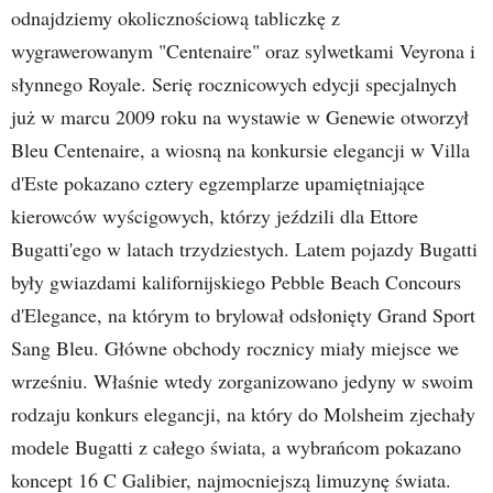
odnajdziemy okolicznościową tabliczkę z
wygrawerowanym "Centenaire" oraz sylwetkami Veyrona i
słynnego Royale. Serię rocznicowych edycji specjalnych
już w marcu 2009 roku na wystawie w Genewie otworzył
Bleu Centenaire, a wiosną na konkursie elegancji w Villa
d'Este pokazano cztery egzemplarze upamiętniające
kierowców wyścigowych, którzy jeździli dla Ettore
Bugatti'ego w latach trzydziestych. Latem pojazdy Bugatti
były gwiazdami kalifornijskiego Pebble Beach Concours
d'Elegance, na którym to brylował odsłonięty Grand Sport
Sang Bleu. Główne obchody rocznicy miały miejsce we
wrześniu. Właśnie wtedy zorganizowano jedyny w swoim
rodzaju konkurs elegancji, na który do Molsheim zjechały
modele Bugatti z całego świata, a wybrańcom pokazano
koncept 16 C Galibier, najmocniejszą limuzynę świata.