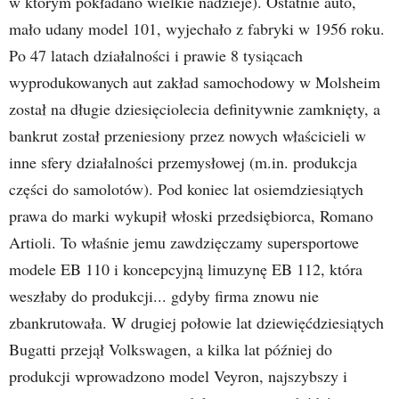
w którym pokładano wielkie nadzieje). Ostatnie auto,
mało udany model 101, wyjechało z fabryki w 1956 roku.
Po 47 latach działalności i prawie 8 tysiącach
wyprodukowanych aut zakład samochodowy w Molsheim
został na długie dziesięciolecia definitywnie zamknięty, a
bankrut został przeniesiony przez nowych właścicieli w
inne sfery działalności przemysłowej (m.in. produkcja
części do samolotów). Pod koniec lat osiemdziesiątych
prawa do marki wykupił włoski przedsiębiorca, Romano
Artioli. To właśnie jemu zawdzięczamy supersportowe
modele EB 110 i koncepcyjną limuzynę EB 112, która
weszłaby do produkcji... gdyby firma znowu nie
zbankrutowała. W drugiej połowie lat dziewięćdziesiątych
Bugatti przejął Volkswagen, a kilka lat później do
produkcji wprowadzono model Veyron, najszybszy i