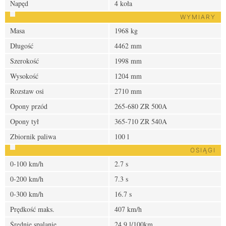
Napęd
4 koła
WYMIARY
Masa
1968 kg
Długość
4462 mm
Szerokość
1998 mm
Wysokość
1204 mm
Rozstaw osi
2710 mm
Opony przód
265-680 ZR 500A
Opony tył
365-710 ZR 540A
Zbiornik paliwa
100 l
OSIĄGI
0-100 km/h
2.7 s
0-200 km/h
7.3 s
0-300 km/h
16.7 s
Prędkość maks.
407 km/h
Średnie spalanie
24.9 l/100km