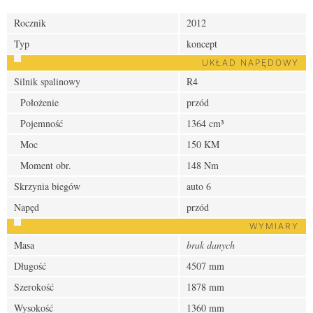
Rocznik
2012
Typ
koncept
UKŁAD NAPĘDOWY
Silnik spalinowy
R4
Położenie
przód
Pojemność
1364 cm³
Moc
150 KM
Moment obr.
148 Nm
Skrzynia biegów
auto 6
Napęd
przód
WYMIARY
Masa
brak danych
Długość
4507 mm
Szerokość
1878 mm
Wysokość
1360 mm