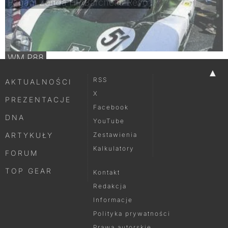
Pagani Zonda HP Barchetta Revo
WM P88
▲
RSS
AKTUALNOŚCI
X
PREZENTACJE
Facebook
DNA
YouTube
ARTYKUŁY
Zestawienia
Kalkulatory
FORUM
TOP GEAR
Kontakt
Redakcja
Informacje
Polityka prywatności
Prawa autorskie