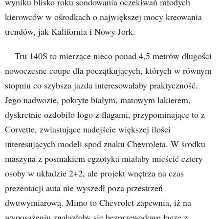
wyniku blisko roku sondowania oczekiwań młodych
kierowców w ośrodkach o największej mocy kreowania
trendów, jak Kalifornia i Nowy Jork.
Tru 140S to mierzące nieco ponad 4,5 metrów długości
nowoczesne coupe dla początkujących, których w równym
stopniu co szybsza jazda interesowałaby praktyczność.
Jego nadwozie, pokryte białym, matowym lakierem,
dyskretnie ozdobiło logo z flagami, przypominające to z
Corvette, zwiastujące nadejście większej ilości
interesujących modeli spod znaku Chevroleta. W środku
maszyna z posmakiem egzotyka miałaby mieścić cztery
osoby w układzie 2+2, ale projekt wnętrza na czas
prezentacji auta nie wyszedł poza przestrzeń
dwuwymiarową. Mimo to Chevrolet zapewnia, iż na
wyposażeniu znalazłoby się bezprzewodowe łącze z