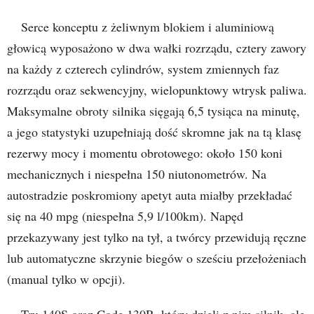
Serce konceptu z żeliwnym blokiem i aluminiową
głowicą wyposażono w dwa wałki rozrządu, cztery zawory
na każdy z czterech cylindrów, system zmiennych faz
rozrządu oraz sekwencyjny, wielopunktowy wtrysk paliwa.
Maksymalne obroty silnika sięgają 6,5 tysiąca na minutę,
a jego statystyki uzupełniają dość skromne jak na tą klasę
rezerwy mocy i momentu obrotowego: około 150 koni
mechanicznych i niespełna 150 niutonometrów. Na
autostradzie poskromiony apetyt auta miałby przekładać
się na 40 mpg (niespełna 5,9 l/100km). Napęd
przekazywany jest tylko na tył, a twórcy przewidują ręczne
lub automatyczne skrzynie biegów o sześciu przełożeniach
(manual tylko w opcji).
Tru 140S oraz Code 130R, który dzieli z nim silnik, ale