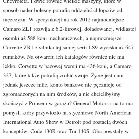
Chevroleta. I dwie równie wielkie maszyny, które w
sposób nader bolesny potrafią oddzielić chłopców od
mężczyzn. W specyfikacji na rok 2012 najmocniejsze
Camaro ZL1 rozwija z 6,2-litrowej, doładowanej, widlastej
ósemki aż 588 koni mechanicznych, a najmocniejsze
Corvette ZR1 z silnika tej samej serii LS9 wyciska aż 647
rumaków. Na otwarciu ich katalogów również nie ma
lekko: Corvette w bazowej wersji ma 436 koni, a Camaro
327, które także potrafią zrobić swoje. Życie jest nam
jednak jeszcze miłe, konto bankowe nie pęcznieje od
zgromadzonych na nim środków, a nie chcielibyśmy
skończyć z Priusem w garażu? General Motors i na to ma
pomysł, który przywiozło na styczniowe North American
International Auto Show w Detroit pod postacią dwóch
konceptów: Code 130R oraz Tru 140S. Oba powstały w