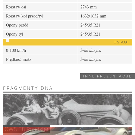
Rozstaw osi
2743 mm
Rozstaw kół przód/tył
1632/1632 mm
Opony przód
245/35 R21
Opony tył
245/35 R21
OSIĄGI
0-100 km/h
brak danych
Prędkość maks.
brak danych
INNE PREZENTACJE
FRAGMENTY DNA
CWS T8 Roadster