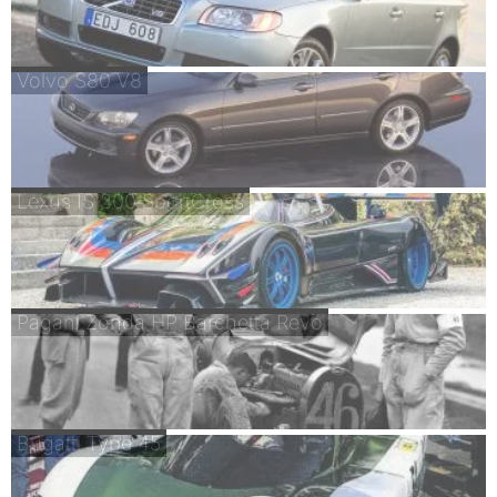
Volvo S80 V8
Lexus IS 300 SportCross
Pagani Zonda HP Barchetta Revo
Bugatti Type 45