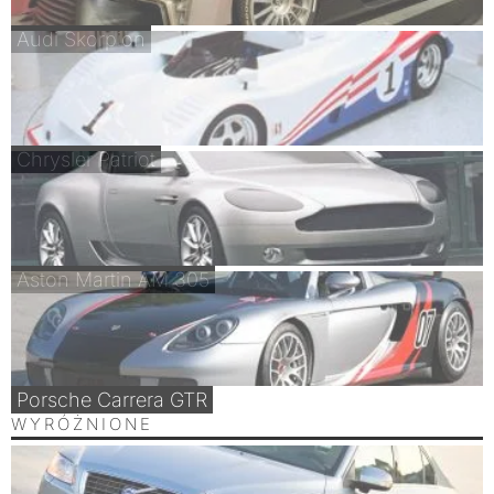
Audi Skorpion
Chrysler Patriot
Aston Martin AM 305
Porsche Carrera GTR
WYRÓŻNIONE