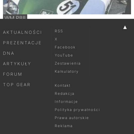
WM P88
▲
RSS
AKTUALNOŚCI
X
PREZENTACJE
Facebook
DNA
YouTube
ARTYKUŁY
Zestawienia
Kalkulatory
FORUM
TOP GEAR
Kontakt
Redakcja
Informacje
Polityka prywatności
Prawa autorskie
Reklama