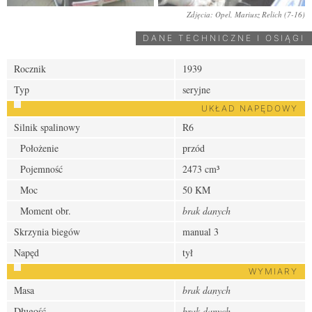
Zdjęcia: Opel, Mariusz Relich (7-16)
DANE TECHNICZNE I OSIĄGI
Rocznik
1939
Typ
seryjne
UKŁAD NAPĘDOWY
Silnik spalinowy
R6
Położenie
przód
Pojemność
2473 cm³
Moc
50 KM
Moment obr.
brak danych
Skrzynia biegów
manual 3
Napęd
tył
WYMIARY
Masa
brak danych
Długość
brak danych