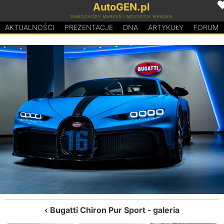
AutoGEN.pl
SAMOCHODY MARZEŃ I MOCNYCH WRAŻEŃ
AKTUALNOŚCI
PREZENTACJE
D
N
A
ARTYKUŁY
FORUM
Bugatti Chiron Pur Sport
- galeria