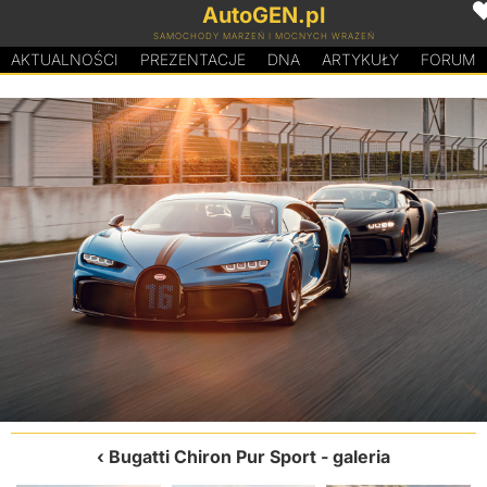
AutoGEN.pl
SAMOCHODY MARZEŃ I MOCNYCH WRAŻEŃ
AKTUALNOŚCI
PREZENTACJE
D
N
A
ARTYKUŁY
FORUM
Bugatti Chiron Pur Sport
- galeria