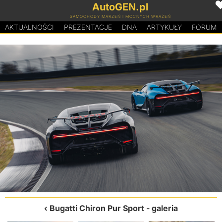
AutoGEN.pl
SAMOCHODY MARZEŃ I MOCNYCH WRAŻEŃ
AKTUALNOŚCI
PREZENTACJE
D
N
A
ARTYKUŁY
FORUM
Bugatti Chiron Pur Sport
- galeria