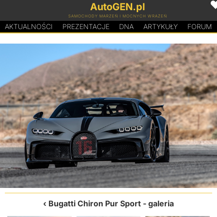
AutoGEN.pl
SAMOCHODY MARZEŃ I MOCNYCH WRAŻEŃ
AKTUALNOŚCI
PREZENTACJE
D
N
A
ARTYKUŁY
FORUM
Bugatti Chiron Pur Sport
- galeria