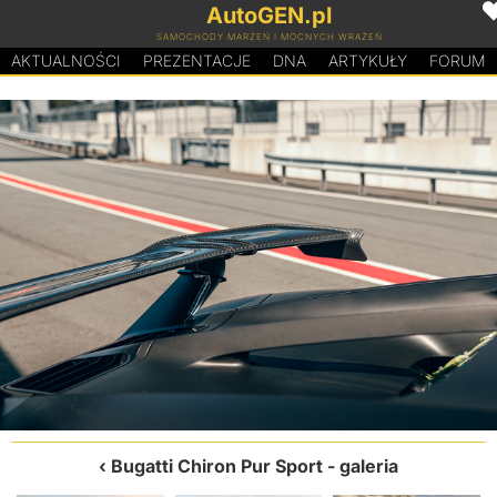
AutoGEN.pl
SAMOCHODY MARZEŃ I MOCNYCH WRAŻEŃ
AKTUALNOŚCI
PREZENTACJE
D
N
A
ARTYKUŁY
FORUM
Bugatti Chiron Pur Sport
- galeria