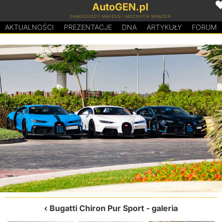
AutoGEN.pl
SAMOCHODY MARZEŃ I MOCNYCH WRAŻEŃ
AKTUALNOŚCI
PREZENTACJE
D
N
A
ARTYKUŁY
FORUM
Bugatti Chiron Pur Sport
- galeria