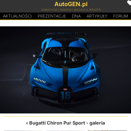
AutoGEN.pl
SAMOCHODY MARZEŃ I MOCNYCH WRAŻEŃ
AKTUALNOŚCI
PREZENTACJE
D
N
A
ARTYKUŁY
FORUM
Bugatti Chiron Pur Sport
- galeria