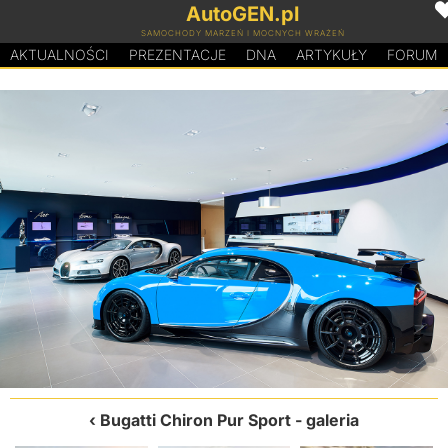
AutoGEN.pl
SAMOCHODY MARZEŃ I MOCNYCH WRAŻEŃ
AKTUALNOŚCI
PREZENTACJE
D
N
A
ARTYKUŁY
FORUM
Bugatti Chiron Pur Sport
- galeria