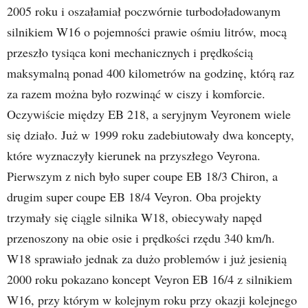
2005 roku i oszałamiał poczwórnie turbodoładowanym
silnikiem W16 o pojemności prawie ośmiu litrów, mocą
przeszło tysiąca koni mechanicznych i prędkością
maksymalną ponad 400 kilometrów na godzinę, którą raz
za razem można było rozwinąć w ciszy i komforcie.
Oczywiście między EB 218, a seryjnym Veyronem wiele
się działo. Już w 1999 roku zadebiutowały dwa koncepty,
które wyznaczyły kierunek na przyszłego Veyrona.
Pierwszym z nich było super coupe EB 18/3 Chiron, a
drugim super coupe EB 18/4 Veyron. Oba projekty
trzymały się ciągle silnika W18, obiecywały napęd
przenoszony na obie osie i prędkości rzędu 340 km/h.
W18 sprawiało jednak za dużo problemów i już jesienią
2000 roku pokazano koncept Veyron EB 16/4 z silnikiem
W16, przy którym w kolejnym roku przy okazji kolejnego