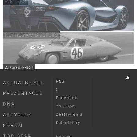
WM P88
Hennessey Blackbird
Alpine M63
▲
RSS
AKTUALNOŚCI
X
PREZENTACJE
Facebook
DNA
YouTube
ARTYKUŁY
Zestawienia
Kalkulatory
FORUM
TOP GEAR
Kontakt