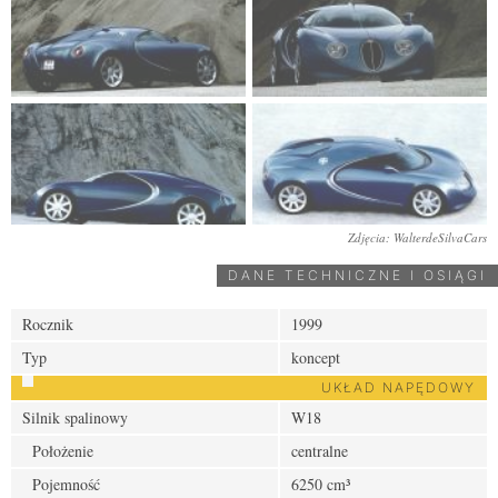
Zdjęcia: WalterdeSilvaCars
DANE TECHNICZNE I OSIĄGI
Rocznik
1999
Typ
koncept
UKŁAD NAPĘDOWY
Silnik spalinowy
W18
Położenie
centralne
Pojemność
6250 cm³