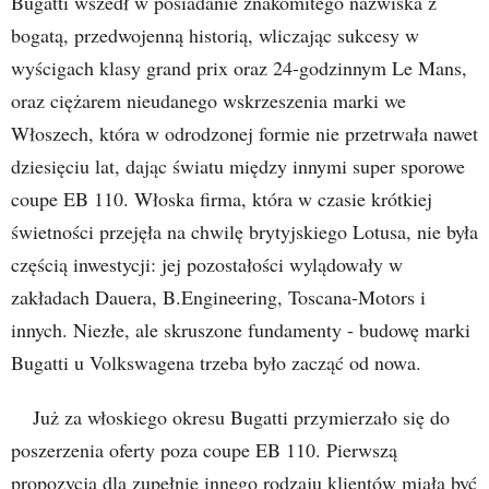
Bugatti wszedł w posiadanie znakomitego nazwiska z
bogatą, przedwojenną historią, wliczając sukcesy w
wyścigach klasy grand prix oraz 24-godzinnym Le Mans,
oraz ciężarem nieudanego wskrzeszenia marki we
Włoszech, która w odrodzonej formie nie przetrwała nawet
dziesięciu lat, dając światu między innymi super sporowe
coupe EB 110. Włoska firma, która w czasie krótkiej
świetności przejęła na chwilę brytyjskiego Lotusa, nie była
częścią inwestycji: jej pozostałości wylądowały w
zakładach Dauera, B.Engineering, Toscana-Motors i
innych. Niezłe, ale skruszone fundamenty - budowę marki
Bugatti u Volkswagena trzeba było zacząć od nowa.
Już za włoskiego okresu Bugatti przymierzało się do
poszerzenia oferty poza coupe EB 110. Pierwszą
propozycją dla zupełnie innego rodzaju klientów miała być