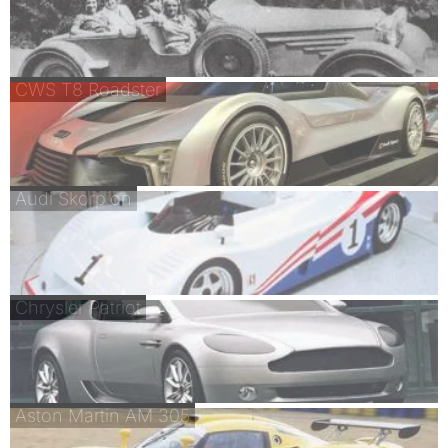
CWS T8 Roadster
Audi Skorpion
Chrysler Patriot
Aston Martin AM 305