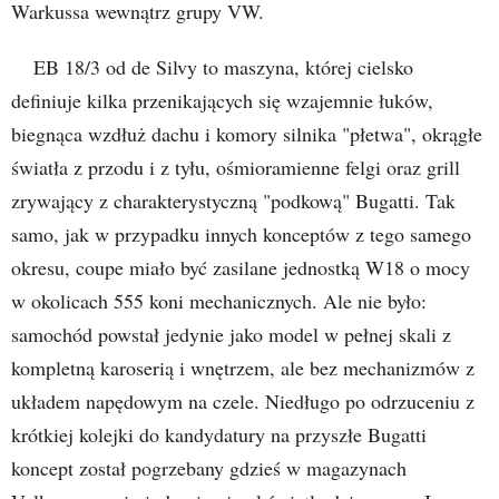
Warkussa wewnątrz grupy VW.
EB 18/3 od de Silvy to maszyna, której cielsko
definiuje kilka przenikających się wzajemnie łuków,
biegnąca wzdłuż dachu i komory silnika "płetwa", okrągłe
światła z przodu i z tyłu, ośmioramienne felgi oraz grill
zrywający z charakterystyczną "podkową" Bugatti. Tak
samo, jak w przypadku innych konceptów z tego samego
okresu, coupe miało być zasilane jednostką W18 o mocy
w okolicach 555 koni mechanicznych. Ale nie było:
samochód powstał jedynie jako model w pełnej skali z
kompletną karoserią i wnętrzem, ale bez mechanizmów z
układem napędowym na czele. Niedługo po odrzuceniu z
krótkiej kolejki do kandydatury na przyszłe Bugatti
koncept został pogrzebany gdzieś w magazynach