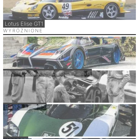
Lotus Elise GT1
WYRÓŻNIONE
Pagani Zonda HP Barchetta Revo
Bugatti Type 45