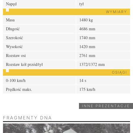
Napęd
tył
WYMIARY
Masa
1480 kg
Długość
4686 mm
Szerokość
1740 mm
Wysokość
1420 mm
Rozstaw osi
2761 mm
Rozstaw kół przód/tył
1372/1372 mm
OSIĄGI
0-100 km/h
14 s
Prędkość maks.
175 km/h
INNE PREZENTACJE
FRAGMENTY DNA