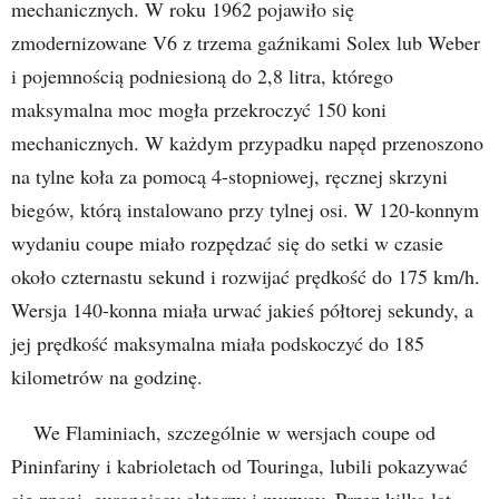
mechanicznych. W roku 1962 pojawiło się
zmodernizowane V6 z trzema gaźnikami Solex lub Weber
i pojemnością podniesioną do 2,8 litra, którego
maksymalna moc mogła przekroczyć 150 koni
mechanicznych. W każdym przypadku napęd przenoszono
na tylne koła za pomocą 4-stopniowej, ręcznej skrzyni
biegów, którą instalowano przy tylnej osi. W 120-konnym
wydaniu coupe miało rozpędzać się do setki w czasie
około czternastu sekund i rozwijać prędkość do 175 km/h.
Wersja 140-konna miała urwać jakieś półtorej sekundy, a
jej prędkość maksymalna miała podskoczyć do 185
kilometrów na godzinę.
We Flaminiach, szczególnie w wersjach coupe od
Pininfariny i kabrioletach od Touringa, lubili pokazywać
się znani, europejscy aktorzy i muzycy. Przez kilka lat