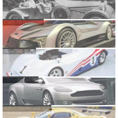
CWS T8 Roadster
Audi Skorpion
Chrysler Patriot
Aston Martin AM 305