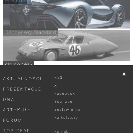
WM P88
Hennessey Blackbird
Alpine M63
▲
RSS
AKTUALNOŚCI
X
PREZENTACJE
Facebook
DNA
YouTube
ARTYKUŁY
Zestawienia
Kalkulatory
FORUM
TOP GEAR
Kontakt