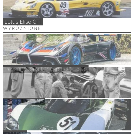
Lotus Elise GT1
WYRÓŻNIONE
Pagani Zonda HP Barchetta Revo
Bugatti Type 45