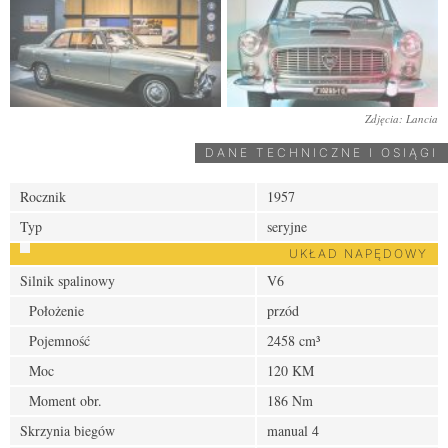
Zdjęcia: Lancia
DANE TECHNICZNE I OSIĄGI
Rocznik
1957
Typ
seryjne
UKŁAD NAPĘDOWY
Silnik spalinowy
V6
Położenie
przód
Pojemność
2458 cm³
Moc
120 KM
Moment obr.
186 Nm
Skrzynia biegów
manual 4