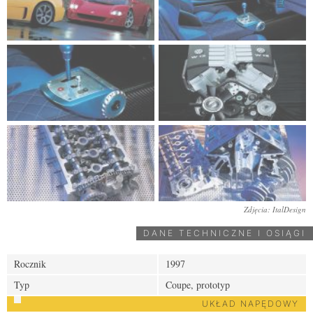
Zdjęcia: ItalDesign
DANE TECHNICZNE I OSIĄGI
Rocznik
1997
Typ
Coupe, prototyp
UKŁAD NAPĘDOWY