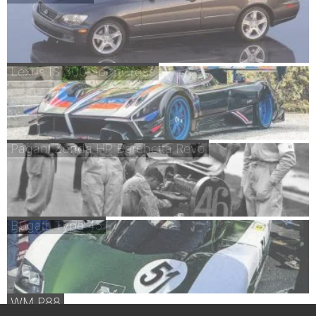
Lexus IS 300 SportCross
Pagani Zonda HP Barchetta Revo
Bugatti Type 45
WM P88