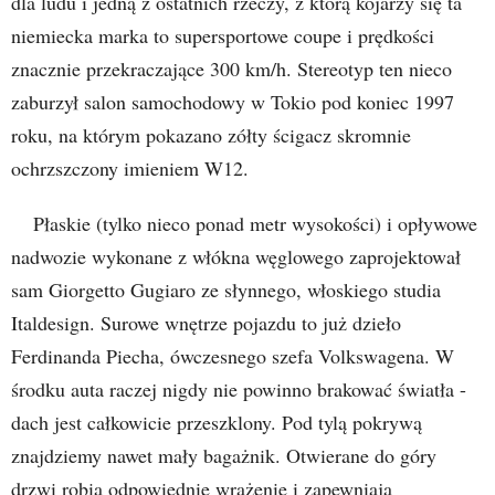
dla ludu i jedną z ostatnich rzeczy, z którą kojarzy się ta
niemiecka marka to supersportowe coupe i prędkości
znacznie przekraczające 300 km/h. Stereotyp ten nieco
zaburzył salon samochodowy w Tokio pod koniec 1997
roku, na którym pokazano zółty ścigacz skromnie
ochrzszczony imieniem W12.
Płaskie (tylko nieco ponad metr wysokości) i opływowe
nadwozie wykonane z włókna węglowego zaprojektował
sam Giorgetto Gugiaro ze słynnego, włoskiego studia
Italdesign. Surowe wnętrze pojazdu to już dzieło
Ferdinanda Piecha, ówczesnego szefa Volkswagena. W
środku auta raczej nigdy nie powinno brakować światła -
dach jest całkowicie przeszklony. Pod tylą pokrywą
znajdziemy nawet mały bagażnik. Otwierane do góry
drzwi robią odpowiednie wrażenie i zapewniają