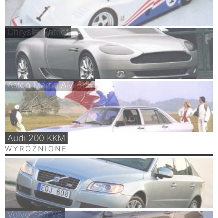
Chrysler Patriot
Aston Martin AM 305
Audi 200 KKM
WYRÓŻNIONE
Volvo S80 V8