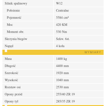
Silnik spalinowy
W12
Położenie
Centralne
Pojemność
5584 cm³
Moc
420 KM
Moment obr.
530 Nm
Skrzynia biegów
Sekw. 6st.
Napęd
4 koła
WYMIARY
Masa
1400 kg
Długość
4400 mm
Szerokość
1920 mm
Wysokość
1040 mm
Rozstaw osi
2530 mm
Opony przód
255/40 ZR 19
Opony tył
285/35 ZR 19