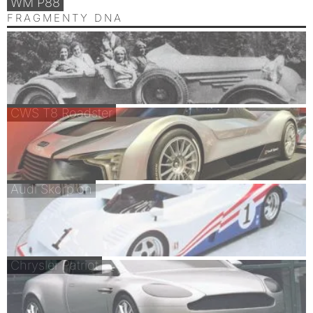
WM P88
FRAGMENTY DNA
CWS T8 Roadster
Audi Skorpion
Chrysler Patriot