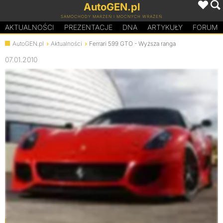
AutoGEN.pl
SAMOCHODY MARZEŃ I MOCNYCH WRAŻEŃ
AKTUALNOŚCI
PREZENTACJE
D
N
A
ARTYKUŁY
FORUM
AutoGEN.pl
Aktualności
Ferrari 599 GTO - Wyższa ranga
07.01.2010