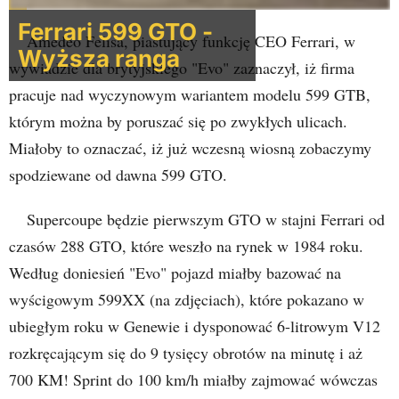
Ferrari 599 GTO -
Amedeo Felisa, piastujący funkcję CEO Ferrari, w
Wyższa ranga
wywiadzie dla brytyjskiego "Evo" zaznaczył, iż firma
pracuje nad wyczynowym wariantem modelu 599 GTB,
którym można by poruszać się po zwykłych ulicach.
Miałoby to oznaczać, iż już wczesną wiosną zobaczymy
spodziewane od dawna 599 GTO.
Supercoupe będzie pierwszym GTO w stajni Ferrari od
czasów 288 GTO, które weszło na rynek w 1984 roku.
Według doniesień "Evo" pojazd miałby bazować na
wyścigowym 599XX (na zdjęciach), które pokazano w
ubiegłym roku w Genewie i dysponować 6-litrowym V12
rozkręcającym się do 9 tysięcy obrotów na minutę i aż
700 KM! Sprint do 100 km/h miałby zajmować wówczas