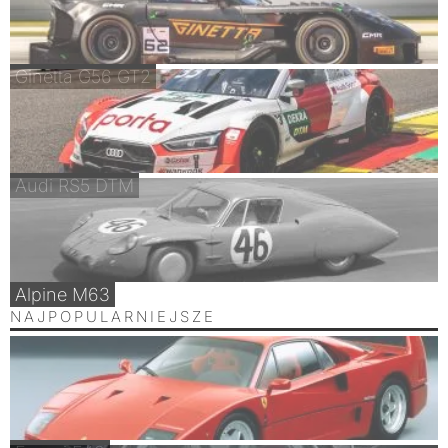
Ginetta G56 GT2
Audi RS5 DTM
Alpine M63
NAJPOPULARNIEJSZE