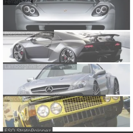
Ferrari F40
Porsche Carrera GT
Lamborghini Sesto Elemento
Mercedes-Benz SL 65 AMG Black Series
FSO StratoPolonez