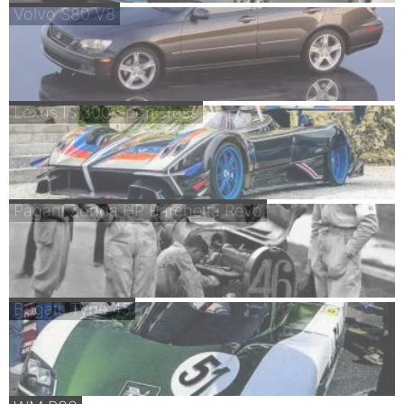
Volvo S80 V8
Lexus IS 300 SportCross
Pagani Zonda HP Barchetta Revo
Bugatti Type 45