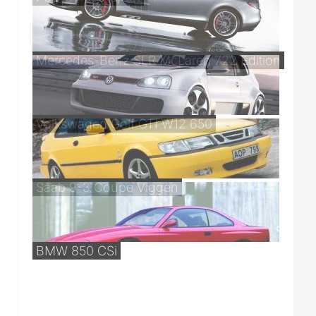
Mercedes-Benz SLR McLaren 722 Edition
Volkswagen Golf GTI W12 650
Saab 9-3 Coupe Viggen
BMW 850 CSi