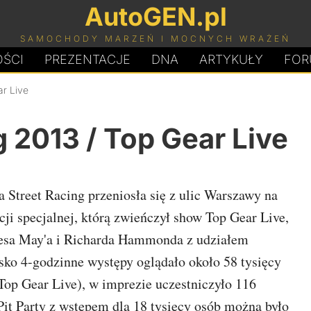
AutoGEN.pl
SAMOCHODY MARZEŃ I MOCNYCH WRAŻEŃ
ŚCI
PREZENTACJE
D
N
A
ARTYKUŁY
FOR
ar Live
 2013 / Top Gear Live
 Street Racing przeniosła się z ulic Warszawy na
ji specjalnej, którą zwieńczył show Top Gear Live,
esa May'a i Richarda Hammonda z udziałem
sko 4-godzinne występy oglądało około 58 tysięcy
Top Gear Live), w imprezie uczestniczyło 116
it Party z wstępem dla 18 tysięcy osób można było