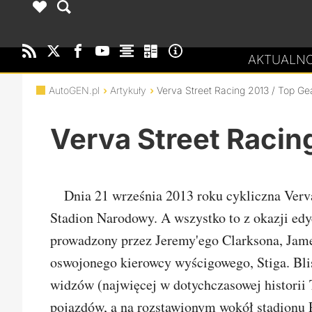
AKTUALNO
AutoGEN.pl
Artykuły
Verva Street Racing 2013 / Top Ge
Verva Street Racing
Dnia 21 września 2013 roku cykliczna Verva
Stadion Narodowy. A wszystko to z okazji edyc
prowadzony przez Jeremy'ego Clarksona, Jam
oswojonego kierowcy wyścigowego, Stiga. Bli
widzów (najwięcej w dotychczasowej historii 
pojazdów, a na rozstawionym wokół stadionu P