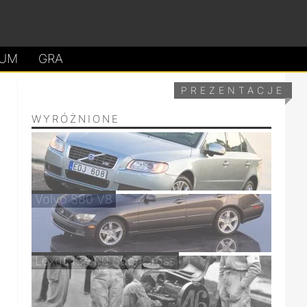
UM
GRA
PREZENTACJE
WYRÓŻNIONE
Volvo S80 V8
Lexus IS 300 SportCross