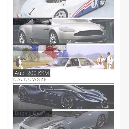
Chrysler Patriot
Aston Martin AM 305
Audi 200 KKM
NAJNOWSZE
Bugatti Destrier