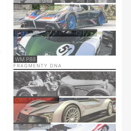
Bugatti Type 45
Pagani Zonda HP Barchetta Revo
WM P88
FRAGMENTY DNA
CWS T8 Roadster
Audi Skorpion