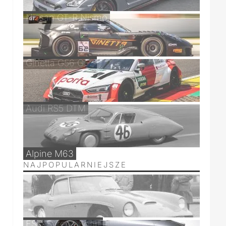
Nissan GT-R Nismo
Ginetta G56 GT2
Audi RS5 DTM
Alpine M63
NAJPOPULARNIEJSZE
FSO Syrena Sport