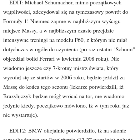
EDIT: Michael Schumacher, mimo początkowych
wątpliwości, zdecydował się na tymczasowy powrót do
Formuły 1! Niemiec zajmie w najbliższym wyścigu
miejsce Massy, a w najbliższym czasie przejdzie
intensywne treningi na modelu F60, z którym nie miał
dotychczas w ogóle do czynienia (po raz ostatni "Schumi"
objeżdżał bolid Ferrari w kwietniu 2008 roku). Nie
wiadomo jeszcze czy 7-krotny mistrz świata, który
wycofał się ze startów w 2006 roku, będzie jeździł za
Massę do końca tego sezonu (lekarze potwierdzili, iż
Brazylijczyk będzie mógł wrócić na tor, nie wiadomo
jedynie kiedy, początkowo mówiono, iż w tym roku już
nie wystartuje).
EDIT2: BMW oficjalnie potwierdziło, iż na salonie
samochodowym we Frankfurcie (17-27 września) pokaże