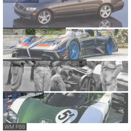
Lexus IS 300 SportCross
Pagani Zonda HP Barchetta Revo
Bugatti Type 45
WM P88