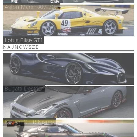
Aston Martin AM 305
Lotus Elise GT1
NAJNOWSZE
Bugatti Destrier
Nissan GT-R Nismo