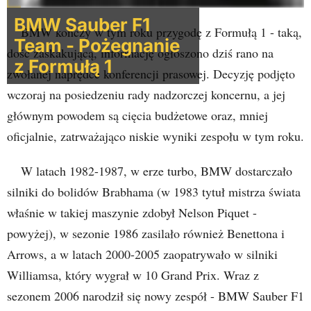
BMW Sauber F1
BMW kończy w tym roku przygodę z Formułą 1 - taką,
Team - Pożegnanie
dość zaskakującą, informację ogłoszono dziś rano na
z Formułą 1
zwołanej naprędce konferencji prasowej. Decyzję podjęto
wczoraj na posiedzeniu rady nadzorczej koncernu, a jej
głównym powodem są cięcia budżetowe oraz, mniej
oficjalnie, zatrważająco niskie wyniki zespołu w tym roku.
W latach 1982-1987, w erze turbo, BMW dostarczało
silniki do bolidów Brabhama (w 1983 tytuł mistrza świata
właśnie w takiej maszynie zdobył Nelson Piquet -
powyżej), w sezonie 1986 zasilało również Benettona i
Arrows, a w latach 2000-2005 zaopatrywało w silniki
Williamsa, który wygrał w 10 Grand Prix. Wraz z
sezonem 2006 narodził się nowy zespół - BMW Sauber F1