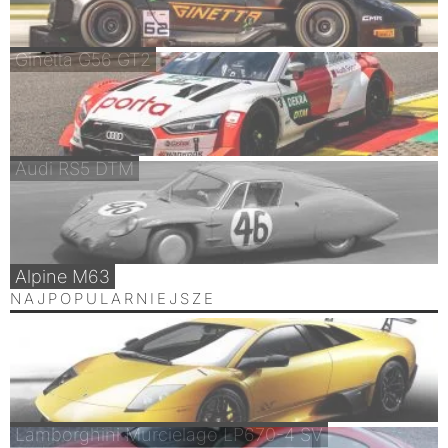
Ginetta G56 GT2
Audi RS5 DTM
Alpine M63
NAJPOPULARNIEJSZE
Lamborghini Murcielago LP670-4 SV