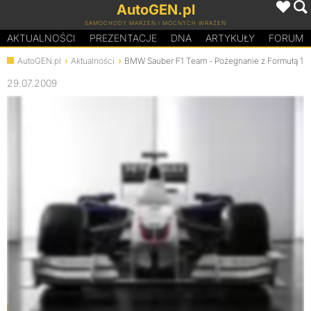
AutoGEN.pl
SAMOCHODY MARZEŃ I MOCNYCH WRAŻEŃ
AKTUALNOŚCI
PREZENTACJE
D
N
A
ARTYKUŁY
FORUM
AutoGEN.pl
Aktualności
BMW Sauber F1 Team - Pożegnanie z Formułą 1
29.07.2009