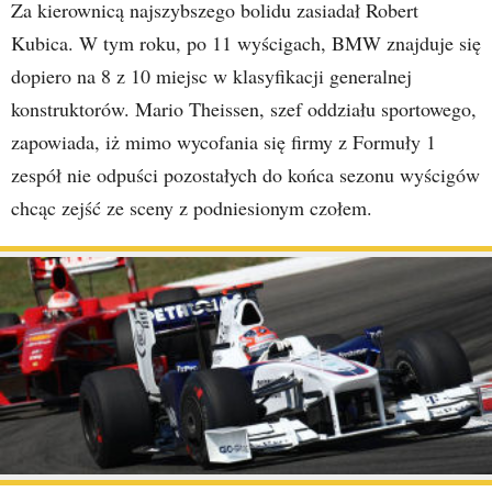
Za kierownicą najszybszego bolidu zasiadał Robert
Kubica. W tym roku, po 11 wyścigach, BMW znajduje się
dopiero na 8 z 10 miejsc w klasyfikacji generalnej
konstruktorów. Mario Theissen, szef oddziału sportowego,
zapowiada, iż mimo wycofania się firmy z Formuły 1
zespół nie odpuści pozostałych do końca sezonu wyścigów
chcąc zejść ze sceny z podniesionym czołem.