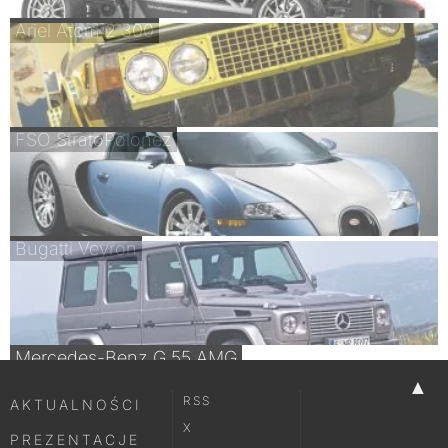
Ariel Atom 2 300
FSO StratoPolonez
Bugatti Veyron
Mercedes-Benz G 55 AMG
▲
RSS
AKTUALNOŚCI
X
PREZENTACJE