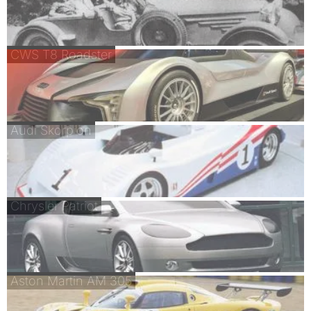
CWS T8 Roadster
Audi Skorpion
Chrysler Patriot
Aston Martin AM 305