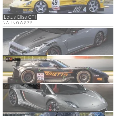
Lotus Elise GT1
NAJNOWSZE
Nissan GT-R Nismo
Ginetta G56 GT2
Lamborghini Gallardo LP570-4 Squadra Corse