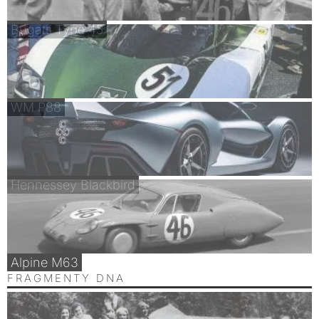
Bugatti Type 45
WM P88
Hennessey Blackbird
Alpine M63
FRAGMENTY DNA