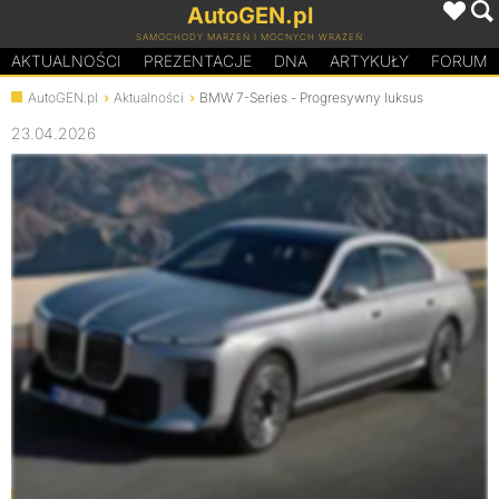
AutoGEN.pl
SAMOCHODY MARZEŃ I MOCNYCH WRAŻEŃ
AKTUALNOŚCI
PREZENTACJE
D
N
A
ARTYKUŁY
FORUM
AutoGEN.pl
Aktualności
BMW 7-Series - Progresywny luksus
23.04.2026