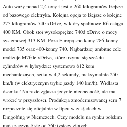
Auto waży ponad 2,4 tony i jest o 260 kilogramów lżejsze
od bazowego elektryka. Kolejna opcja to lżejsze o kolejne
275 kilogramów 740 xDrive, w który spalinowe R6 osiąga
400 KM. Obok stoi wysokoprężne 740d xDrive o mocy
systemowej 313 KM. Poza Europą spotkamy 286-konny
model 735 oraz 400-konny 740. Najbardziej ambitne cele
realizuje M760e xDrive, które trzyma się sześciu
cylindrów w hybrydzie: systemowo 612 koni
mechanicznych, setka w 4,2 sekundy, maksymalnie 250
km/h (w elektrycznym trybie jazdy 140 km/h). Widlasta
ósemka? Na razie zgłasza jedynie nieobecność, ale ma
wrócić w przyszłości. Produkcja zmodernizowanej serii 7
rozpocznie się oficjalnie w lipcu w zakładach w
Dingolfing w Niemczech. Ceny modelu na rynku polskim
mają zaczynać się od 560 tysięcy złotych.