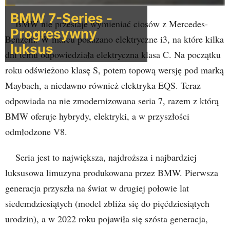
BMW 7-Series -
BMW nie przestaje wymieniać ciosów z Mercedes-
Progresywny
Benzem. W marcu pokazano elektryczne i3, na które kilka
luksus
dni temu odpowiedziała elektryczna klasa C. Na początku
roku odświeżono klasę S, potem topową wersję pod marką
Maybach, a niedawno również elektryka EQS. Teraz
odpowiada na nie zmodernizowana seria 7, razem z którą
BMW oferuje hybrydy, elektryki, a w przyszłości
odmłodzone V8.
Seria jest to największa, najdroższa i najbardziej
luksusowa limuzyna produkowana przez BMW. Pierwsza
generacja przyszła na świat w drugiej połowie lat
siedemdziesiątych (model zbliża się do pięćdziesiątych
urodzin), a w 2022 roku pojawiła się szósta generacja,