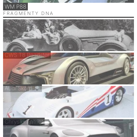
WM P88
FRAGMENTY DNA
CWS T8 Roadster
Audi Skorpion
Chrysler Patriot