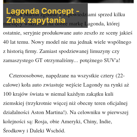
Lagonda Concept -
Aston Martin zgodnie z zapowiedziami sprzed kilku
Znak zapytania
miesięcy wskrzesza na dobre markę Lagonda, której
ostatnie, seryjnie produkowane auto zeszło ze sceny jakieś
40 lat temu. Nowy model nie ma jednak wiele wspólnego
z historią firmy. Zamiast spodziewanej limuzyny czy
zamaszystego GT otrzymaliśmy... potężnego SUV'a!
Czteroosobowe, napędzane na wszystkie cztery (22-
calowe) koła auto zwiastuje wejście Lagondy na rynki aż
100 krajów świata w niemal każdym zakątku kuli
ziemskiej (trzykrotnie więcej niż obecny teren oficjalnej
działalności Aston Martina!). Na celowniku w pierwszej
kolejności są: Rosja, obie Ameryki, Chiny, Indie,
Środkowy i Daleki Wschód.