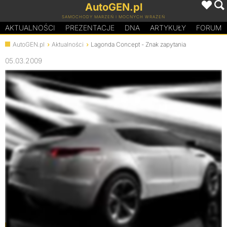
AutoGEN.pl
SAMOCHODY MARZEŃ I MOCNYCH WRAŻEŃ
AKTUALNOŚCI
PREZENTACJE
D
N
A
ARTYKUŁY
FORUM
AutoGEN.pl
Aktualności
Lagonda Concept - Znak zapytania
05.03.2009