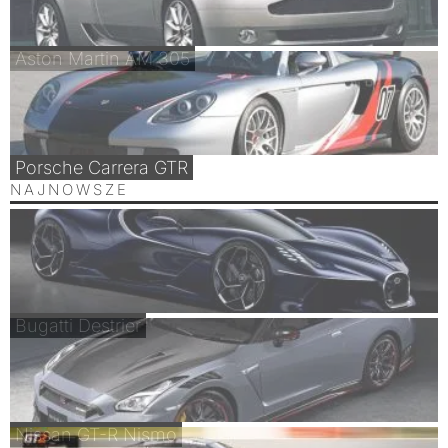
Aston Martin AM 305
Porsche Carrera GTR
NAJNOWSZE
Bugatti Destrier
Nissan GT-R Nismo