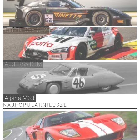
Ginetta G56 GT2
Audi RS5 DTM
Alpine M63
NAJPOPULARNIEJSZE