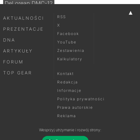
DeLorean DMC-12
▲
RSS
AKTUALNOŚCI
X
PREZENTACJE
Facebook
DNA
YouTube
ARTYKUŁY
Zestawienia
Kalkulatory
FORUM
TOP GEAR
Kontakt
Redakcja
Informacje
Polityka prywatności
Prawa autorskie
Reklama
Wesprzyj utrzymanie i rozwój strony: