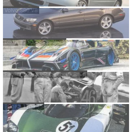
Volvo S80 V8
Lexus IS 300 SportCross
Pagani Zonda HP Barchetta Revo
Bugatti Type 45