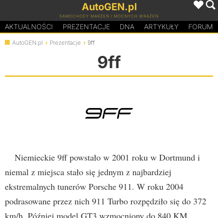
AutoGEN.pl
SAMOCHODY MARZEŃ I MOCNYCH WRAŻEŃ
AKTUALNOŚCI
PREZENTACJE
D
N
A
ARTYKUŁY
FORUM
AutoGEN.pl
Prezentacje
9ff
9ff
Niemieckie 9ff powstało w 2001 roku w Dortmund i
niemal z miejsca stało się jednym z najbardziej
ekstremalnych tunerów Porsche 911. W roku 2004
podrasowane przez nich 911 Turbo rozpędziło się do 372
km/h. Później model GT3 wzmocniony do 840 KM