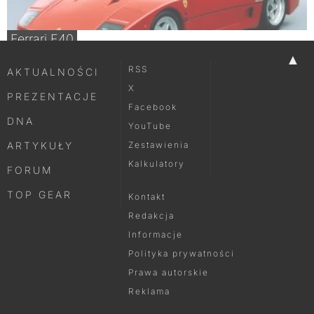
Ferrari F40
▲
RSS
AKTUALNOŚCI
X
PREZENTACJE
Facebook
DNA
YouTube
ARTYKUŁY
Zestawienia
Kalkulatory
FORUM
TOP GEAR
Kontakt
Redakcja
Informacje
Polityka prywatności
Prawa autorskie
Reklama