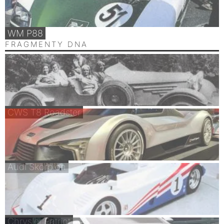
WM P88
FRAGMENTY DNA
CWS T8 Roadster
Audi Skorpion
Chrysler Patriot