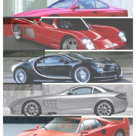
BMW 850 CSi
Ultima GTR 720
Bugatti Chiron
Mercedes-Benz SLR McLaren