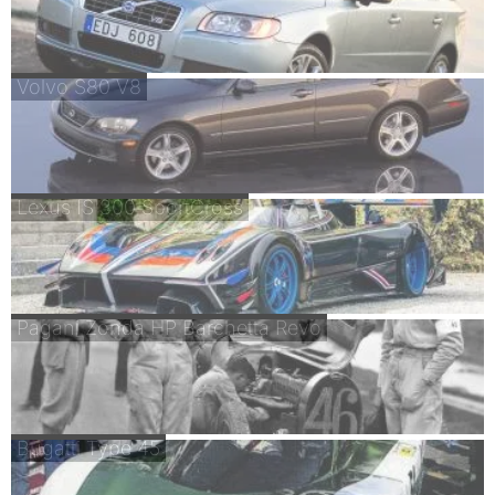
Volvo S80 V8
Lexus IS 300 SportCross
Pagani Zonda HP Barchetta Revo
Bugatti Type 45