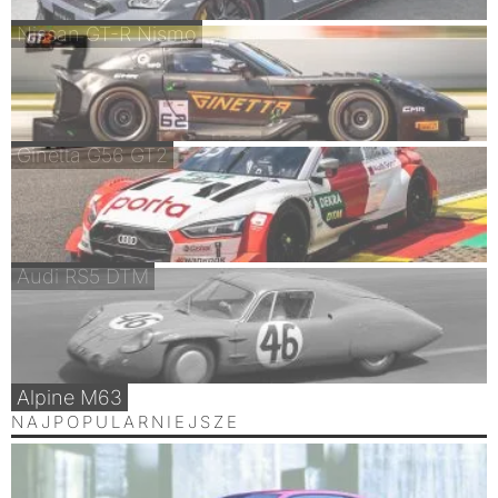
Nissan GT-R Nismo
Ginetta G56 GT2
Audi RS5 DTM
Alpine M63
NAJPOPULARNIEJSZE