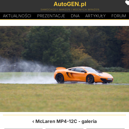
AutoGEN.pl
SAMOCHODY MARZEŃ I MOCNYCH WRAŻEŃ
AKTUALNOŚCI
PREZENTACJE
D
N
A
ARTYKUŁY
FORUM
McLaren MP4-12C
- galeria