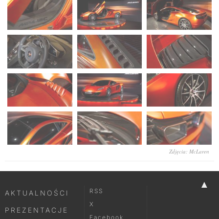
Zdjęcia: McLaren
▲
RSS
AKTUALNOŚCI
X
PREZENTACJE
Facebook