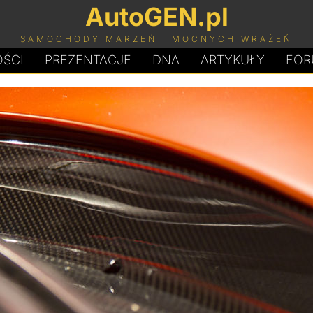
AutoGEN.pl
SAMOCHODY MARZEŃ I MOCNYCH WRAŻEŃ
ŚCI
PREZENTACJE
D
N
A
ARTYKUŁY
FOR