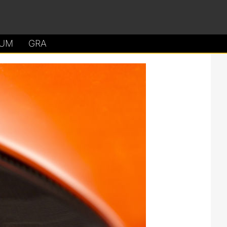
UM
GRA