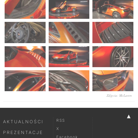
Zdjęcia: McLaren
▲
RSS
AKTUALNOŚCI
X
PREZENTACJE
Facebook