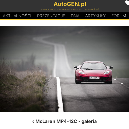
AutoGEN.pl
SAMOCHODY MARZEŃ I MOCNYCH WRAŻEŃ
AKTUALNOŚCI
PREZENTACJE
D
N
A
ARTYKUŁY
FORUM
McLaren MP4-12C
- galeria