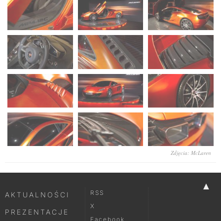
Zdjęcia: McLaren
▲
RSS
AKTUALNOŚCI
X
PREZENTACJE
Facebook