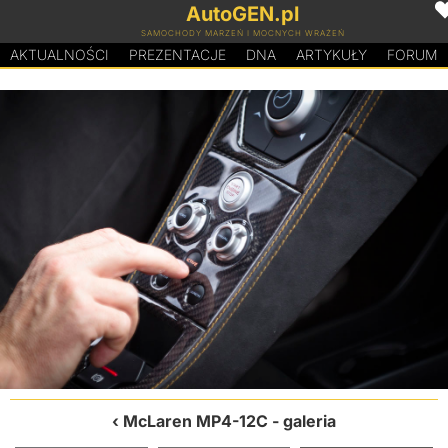
AutoGEN.pl
SAMOCHODY MARZEŃ I MOCNYCH WRAŻEŃ
AKTUALNOŚCI
PREZENTACJE
D
N
A
ARTYKUŁY
FORUM
McLaren MP4-12C
- galeria