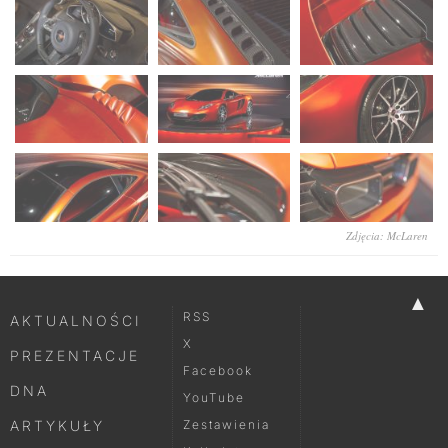
Zdjęcia: McLaren
▲
RSS
AKTUALNOŚCI
X
PREZENTACJE
Facebook
DNA
YouTube
ARTYKUŁY
Zestawienia