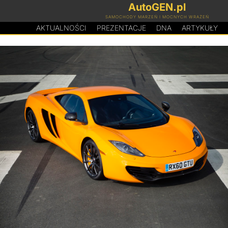
AutoGEN.pl
SAMOCHODY MARZEŃ I MOCNYCH WRAŻEŃ
AKTUALNOŚCI
PREZENTACJE
D
N
A
ARTYKUŁY