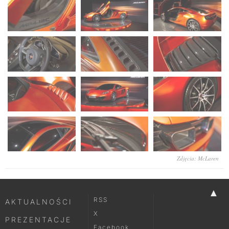
Zdjęcia: McLaren
▲
RSS
AKTUALNOŚCI
X
PREZENTACJE
Facebook