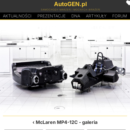
AutoGEN.pl
SAMOCHODY MARZEŃ I MOCNYCH WRAŻEŃ
AKTUALNOŚCI
PREZENTACJE
D
N
A
ARTYKUŁY
FORUM
McLaren MP4-12C
- galeria