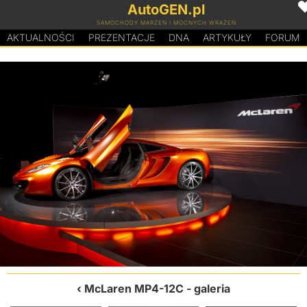
AutoGEN.pl
SAMOCHODY MARZEŃ I MOCNYCH WRAŻEŃ
AKTUALNOŚCI
PREZENTACJE
D
N
A
ARTYKUŁY
FORUM
McLaren MP4-12C
- galeria