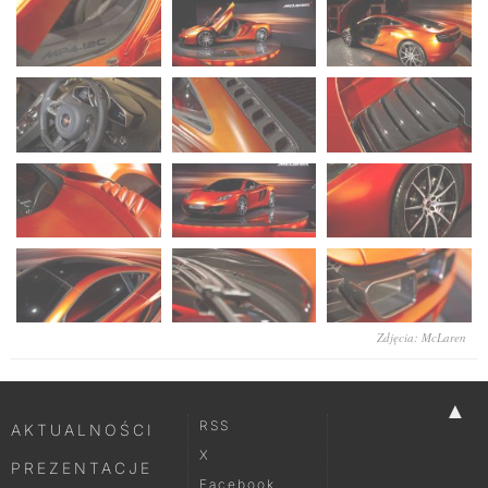
Zdjęcia: McLaren
▲
RSS
AKTUALNOŚCI
X
PREZENTACJE
Facebook