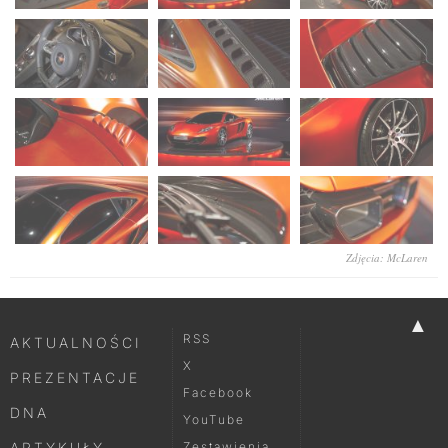
Zdjęcia: McLaren
▲
RSS
AKTUALNOŚCI
X
PREZENTACJE
Facebook
DNA
YouTube
ARTYKUŁY
Zestawienia