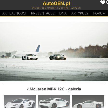
AutoGEN.pl
SAMOCHODY MARZEŃ I MOCNYCH WRAŻEŃ
AKTUALNOŚCI
PREZENTACJE
D
N
A
ARTYKUŁY
FORUM
McLaren MP4-12C
- galeria