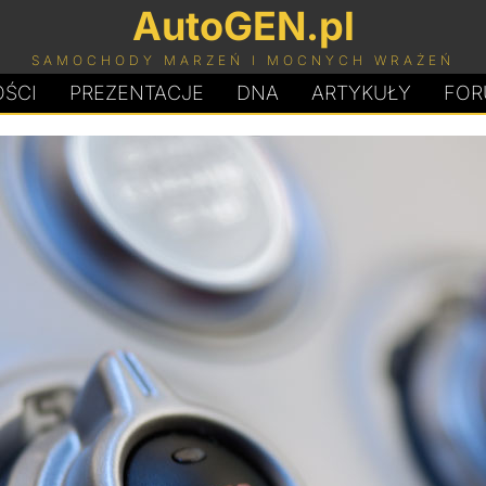
AutoGEN.pl
SAMOCHODY MARZEŃ I MOCNYCH WRAŻEŃ
ŚCI
PREZENTACJE
D
N
A
ARTYKUŁY
FOR