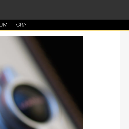
UM
GRA