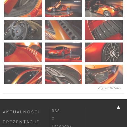
Zdjęcia: McLaren
▲
RSS
AKTUALNOŚCI
X
PREZENTACJE
Facebook