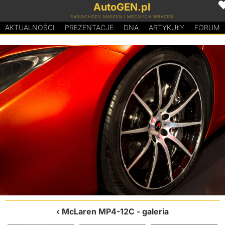
AutoGEN.pl
SAMOCHODY MARZEŃ I MOCNYCH WRAŻEŃ
AKTUALNOŚCI
PREZENTACJE
D
N
A
ARTYKUŁY
FORUM
McLaren MP4-12C
- galeria