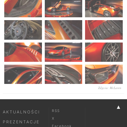
Zdjęcia: McLaren
▲
RSS
AKTUALNOŚCI
X
PREZENTACJE
Facebook