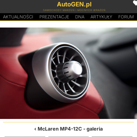
AutoGEN.pl
SAMOCHODY MARZEŃ I MOCNYCH WRAŻEŃ
AKTUALNOŚCI
PREZENTACJE
D
N
A
ARTYKUŁY
FORUM
McLaren MP4-12C
- galeria