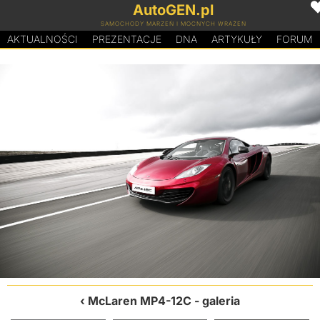
AutoGEN.pl
SAMOCHODY MARZEŃ I MOCNYCH WRAŻEŃ
AKTUALNOŚCI
PREZENTACJE
D
N
A
ARTYKUŁY
FORUM
McLaren MP4-12C
- galeria