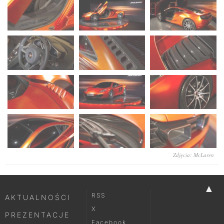
Zdjęcia: McLaren
▲
RSS
AKTUALNOŚCI
X
PREZENTACJE
Facebook