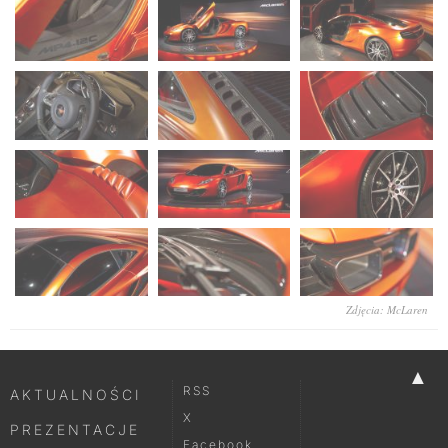
Zdjęcia: McLaren
▲
RSS
AKTUALNOŚCI
X
PREZENTACJE
Facebook