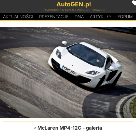
AutoGEN.pl
SAMOCHODY MARZEŃ I MOCNYCH WRAŻEŃ
AKTUALNOŚCI
PREZENTACJE
D
N
A
ARTYKUŁY
FORUM
McLaren MP4-12C
- galeria