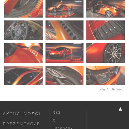
Zdjęcia: McLaren
▲
RSS
AKTUALNOŚCI
X
PREZENTACJE
Facebook