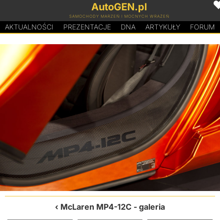
AutoGEN.pl
SAMOCHODY MARZEŃ I MOCNYCH WRAŻEŃ
AKTUALNOŚCI
PREZENTACJE
D
N
A
ARTYKUŁY
FORUM
McLaren MP4-12C
- galeria