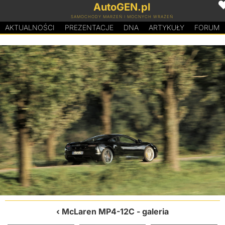
AutoGEN.pl
SAMOCHODY MARZEŃ I MOCNYCH WRAŻEŃ
AKTUALNOŚCI
PREZENTACJE
D
N
A
ARTYKUŁY
FORUM
McLaren MP4-12C
- galeria