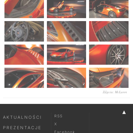
Zdjęcia: McLaren
▲
RSS
AKTUALNOŚCI
X
PREZENTACJE
Facebook