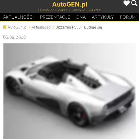
AutoGEN.pl
SAMOCHODY MARZEŃ I MOCNYCH WRAŻEŃ
AKTUALNOŚCI
PREZENTACJE
D
N
A
ARTYKUŁY
FORUM
AutoGEN.pl
Aktualności
Bizzarrini P538 - Buduje się
05.09.2008