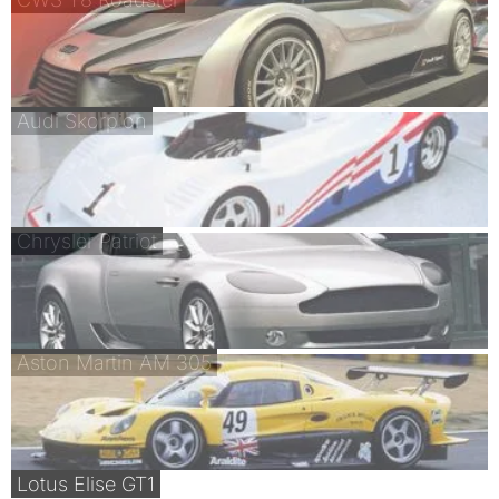
Audi Skorpion
Chrysler Patriot
Aston Martin AM 305
Lotus Elise GT1