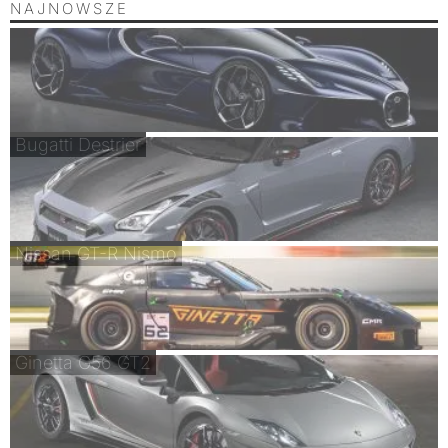
NAJNOWSZE
Bugatti Destrier
Nissan GT-R Nismo
Ginetta G56 GT2