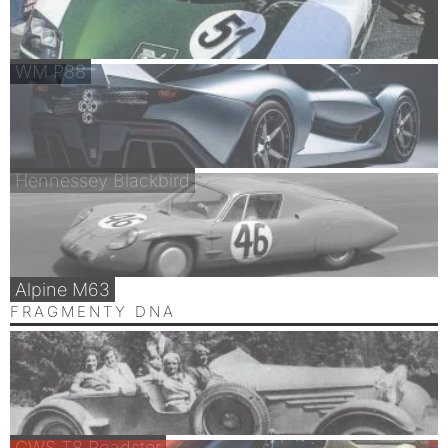
WM P88
Hennessey Blackbird
Alpine M63
FRAGMENTY DNA
CWS T8 Roadster