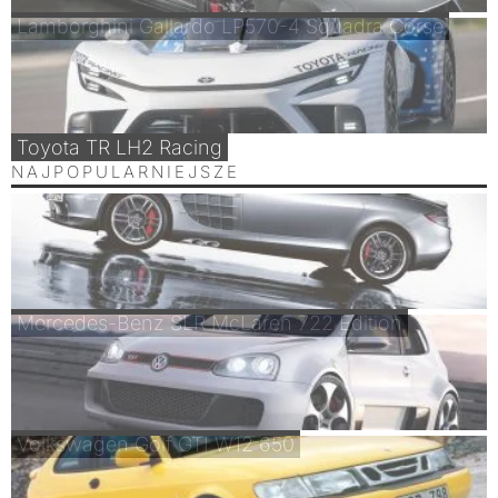
Lamborghini Gallardo LP570-4 Squadra Corse
Toyota TR LH2 Racing
NAJPOPULARNIEJSZE
Mercedes-Benz SLR McLaren 722 Edition
Volkswagen Golf GTI W12 650