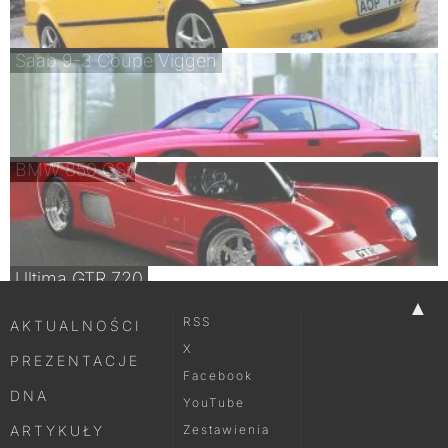
Saab 9-3 Coupe Viggen
BMW 850 CSi
Ultima GTR 720
▲
RSS
AKTUALNOŚCI
X
PREZENTACJE
Facebook
DNA
YouTube
ARTYKUŁY
Zestawienia