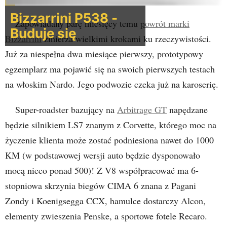
Bizzarrini P538 -
Zapowiadany parę miesięcy temu
powrót marki
Buduje się
Bizzarrini
zmierza wielkimi krokami ku rzeczywistości.
Już za niespełna dwa miesiące pierwszy, prototypowy
egzemplarz ma pojawić się na swoich pierwszych testach
na włoskim Nardo. Jego podwozie czeka już na karoserię.
Super-roadster bazujący na
Arbitrage GT
napędzane
będzie silnikiem LS7 znanym z Corvette, którego moc na
życzenie klienta może zostać podniesiona nawet do 1000
KM (w podstawowej wersji auto będzie dysponowało
mocą nieco ponad 500)! Z V8 współpracować ma 6-
stopniowa skrzynia biegów CIMA 6 znana z Pagani
Zondy i Koenigsegga CCX, hamulce dostarczy Alcon,
elementy zwieszenia Penske, a sportowe fotele Recaro.