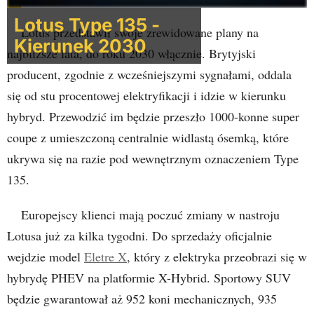
Lotus Type 135 -
Lotus przedstawił swoje zrewidowane plany na
Kierunek 2030
najbliższe lata, do roku 2030 włącznie. Brytyjski
producent, zgodnie z wcześniejszymi sygnałami, oddala
się od stu procentowej elektryfikacji i idzie w kierunku
hybryd. Przewodzić im będzie przeszło 1000-konne super
coupe z umieszczoną centralnie widlastą ósemką, które
ukrywa się na razie pod wewnętrznym oznaczeniem Type
135.
Europejscy klienci mają poczuć zmiany w nastroju
Lotusa już za kilka tygodni. Do sprzedaży oficjalnie
wejdzie model
Eletre X
, który z elektryka przeobrazi się w
hybrydę PHEV na platformie X-Hybrid. Sportowy SUV
będzie gwarantował aż 952 koni mechanicznych, 935