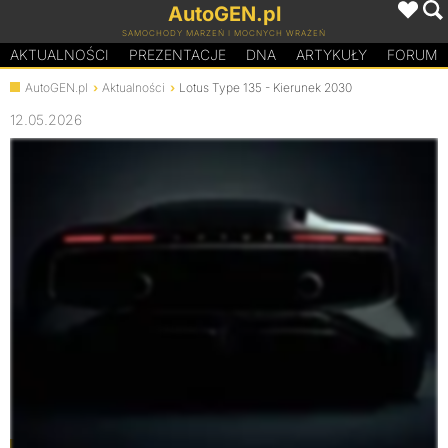
AutoGEN.pl
SAMOCHODY MARZEŃ I MOCNYCH WRAŻEŃ
AKTUALNOŚCI
PREZENTACJE
D
N
A
ARTYKUŁY
FORUM
AutoGEN.pl
Aktualności
Lotus Type 135 - Kierunek 2030
12.05.2026