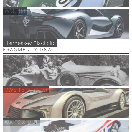
WM P88
Hennessey Blackbird
FRAGMENTY DNA
CWS T8 Roadster
Audi Skorpion