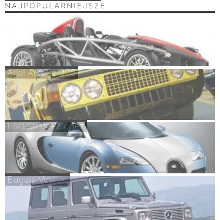
NAJPOPULARNIEJSZE
Ariel Atom 2 300
FSO StratoPolonez
Bugatti Veyron