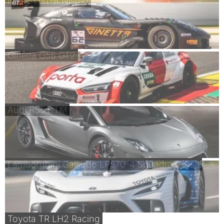
Nissan GT-R Nismo
Ginetta G56 GT2
Audi RS5 DTM
Lamborghini Gallardo LP570-4 Squadra Corse
Toyota TR LH2 Racing