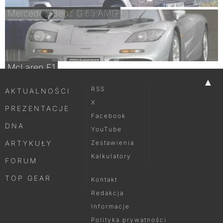
Mercedes-Benz G 55 AMG
McLaren F1
▲
RSS
AKTUALNOŚCI
X
PREZENTACJE
Facebook
DNA
YouTube
ARTYKUŁY
Zestawienia
Kalkulatory
FORUM
TOP GEAR
Kontakt
Redakcja
Informacje
Polityka prywatności